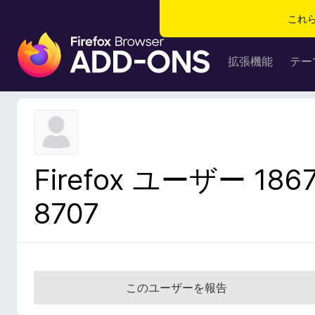
これ
F
i
拡張機能
テー
r
e
f
o
x
ブ
Firefox ユーザー 186
ラ
ウ
8707
ザ
ー
ア
ド
オ
このユーザーを報告
ン