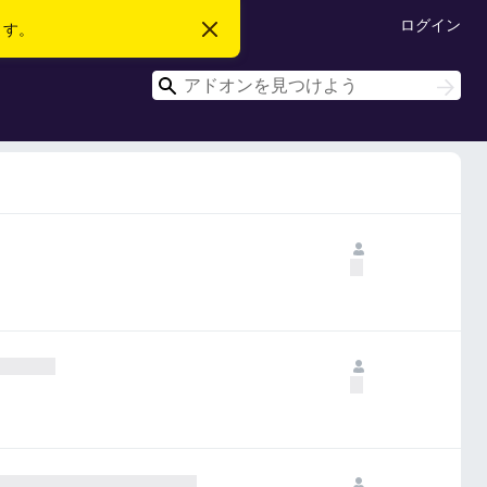
ログイン
ます。
こ
の
お
検
知
検
ら
索
索
せ
を
閉
じ
る