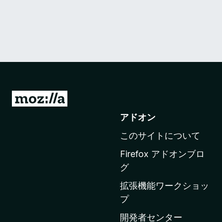
M
o
アドオン
z
このサイトについて
i
l
Firefox アドオンブロ
l
グ
a
拡張機能ワークショッ
の
プ
ホ
ー
開発者センター