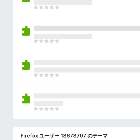
さ
ん
れ
ま
て
だ
い
評
ま
価
せ
さ
ん
れ
ま
て
だ
い
評
ま
価
せ
さ
ん
れ
ま
て
だ
い
評
ま
価
せ
さ
ん
れ
ま
て
だ
い
評
ま
価
せ
Firefox ユーザー 18678707 のテーマ
さ