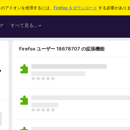
らのアドオンを使用するには、
Firefox をダウンロード
する必要があり
マ
すべて見る...
Firefox ユーザー 18678707 の拡張機能
7
ま
だ
評
価
さ
れ
ま
て
だ
い
評
ま
価