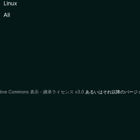
Linux
All
ative Commons 表示・継承ライセンス v3.0
あるいはそれ以降のバージ