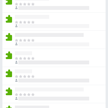
ま
だ
評
価
ま
さ
だ
れ
評
て
価
い
ま
さ
ま
だ
れ
せ
評
て
ん
価
い
ま
さ
ま
だ
れ
せ
評
て
ん
価
い
ま
さ
ま
だ
れ
せ
評
て
ん
価
い
ま
さ
ま
だ
れ
せ
評
て