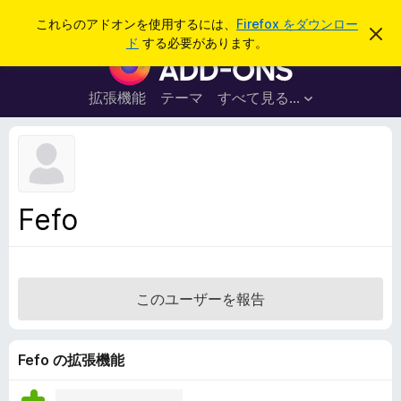
検
ログイン
これらのアドオンを使用するには、
Firefox をダウンロー
こ
索
ド
する必要があります。
の
F
お
i
知
ら
r
拡張機能
テーマ
すべて見る...
せ
e
を
閉
f
じ
o
る
x
ブ
Fefo
ラ
ウ
ザ
ー
このユーザーを報告
ア
ド
オ
Fefo の拡張機能
ン