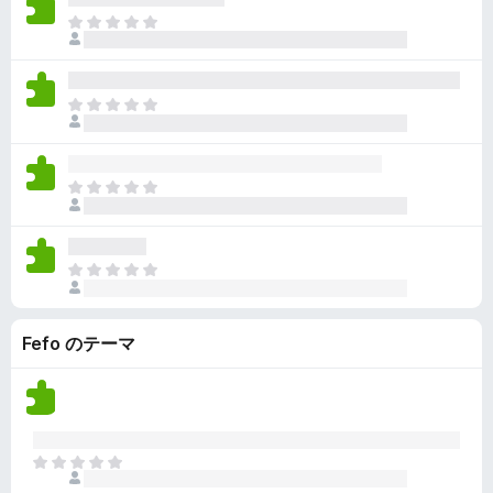
ん
価
い
ま
さ
ま
だ
れ
せ
評
て
ん
価
い
ま
さ
ま
だ
れ
せ
評
て
ん
価
い
ま
さ
ま
だ
れ
せ
評
て
ん
価
い
ま
さ
ま
だ
れ
せ
評
て
ん
Fefo のテーマ
価
い
さ
ま
れ
せ
て
ん
い
ま
ま
せ
だ