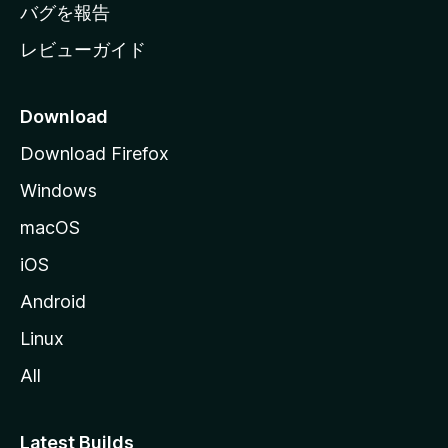
へ
バグを報告
レビューガイド
Download
Download Firefox
Windows
macOS
iOS
Android
Linux
All
Latest Builds