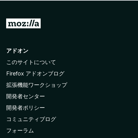
価
せ
さ
ん
れ
て
M
い
o
ま
z
せ
ん
i
アドオン
l
このサイトについて
l
a
Firefox アドオンブログ
の
拡張機能ワークショップ
ホ
開発者センター
ー
ム
開発者ポリシー
ペ
コミュニティブログ
ー
ジ
フォーラム