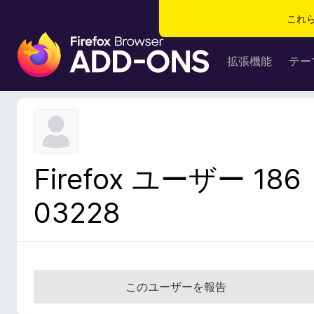
これ
F
i
拡張機能
テー
r
e
f
o
x
ブ
Firefox ユーザー 186
ラ
ウ
03228
ザ
ー
ア
ド
オ
このユーザーを報告
ン