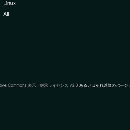
Linux
All
ative Commons 表示・継承ライセンス v3.0
あるいはそれ以降のバージ