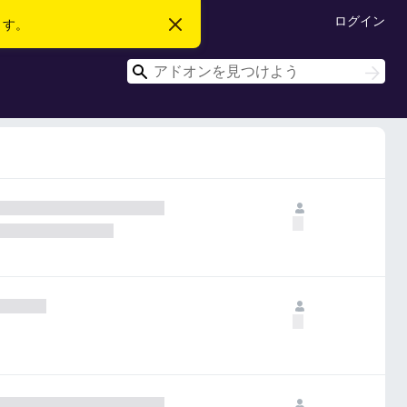
ログイン
ます。
こ
の
お
検
知
検
ら
索
索
せ
を
閉
じ
る