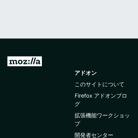
M
o
アドオン
z
このサイトについて
i
l
Firefox アドオンブロ
l
グ
a
拡張機能ワークショッ
の
プ
ホ
ー
開発者センター