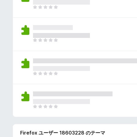
さ
ん
れ
ま
て
だ
い
評
ま
価
せ
さ
ん
れ
ま
て
だ
い
評
ま
価
せ
さ
ん
れ
ま
て
だ
い
評
ま
価
せ
さ
ん
れ
ま
て
だ
い
評
ま
価
せ
Firefox ユーザー 18603228 のテーマ
さ