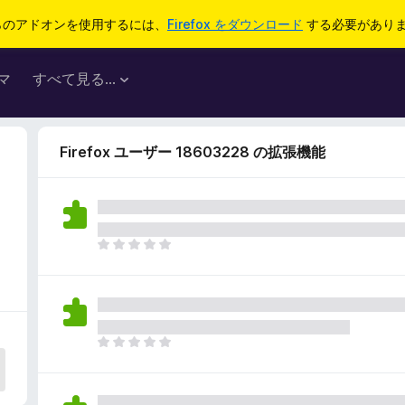
らのアドオンを使用するには、
Firefox をダウンロード
する必要があり
マ
すべて見る...
Firefox ユーザー 18603228 の拡張機能
ま
だ
評
価
さ
れ
ま
て
だ
い
評
ま
価