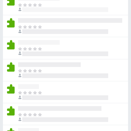
ま
だ
評
価
ま
さ
だ
れ
評
て
価
い
ま
さ
ま
だ
れ
せ
評
て
ん
価
い
ま
さ
ま
だ
れ
せ
評
て
ん
価
い
ま
さ
ま
だ
れ
せ
評
て
ん
価
い
ま
さ
ま
だ
れ
せ
評
て