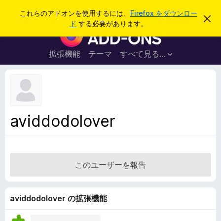
検
ログイン
これらのアドオンを使用するには、
Firefox をダウンロー
こ
索
ド
する必要があります。
の
F
お
i
知
ら
r
拡張機能
テーマ
すべて見る...
せ
e
を
閉
f
じ
o
る
x
ブ
aviddodolover
ラ
ウ
ザ
ー
このユーザーを報告
ア
ド
オ
aviddodolover の拡張機能
ン