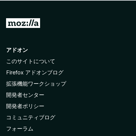
価
せ
さ
ん
れ
て
M
い
o
ま
z
せ
ん
i
アドオン
l
このサイトについて
l
a
Firefox アドオンブログ
の
拡張機能ワークショップ
ホ
開発者センター
ー
ム
開発者ポリシー
ペ
コミュニティブログ
ー
ジ
フォーラム