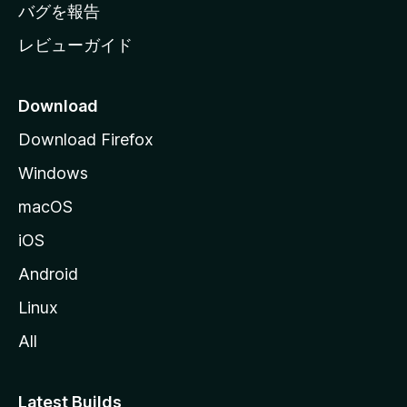
へ
バグを報告
レビューガイド
Download
Download Firefox
Windows
macOS
iOS
Android
Linux
All
Latest Builds