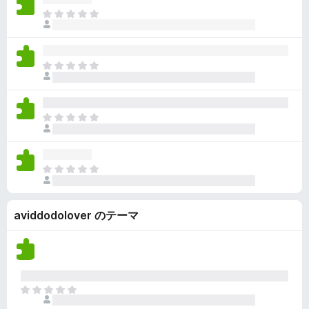
ん
価
い
ま
さ
ま
だ
れ
せ
評
て
ん
価
い
ま
さ
ま
だ
れ
せ
評
て
ん
価
い
ま
さ
ま
だ
れ
せ
評
て
ん
価
い
ま
さ
ま
だ
れ
せ
評
て
ん
aviddodolover のテーマ
価
い
さ
ま
れ
せ
て
ん
い
ま
ま
せ
だ