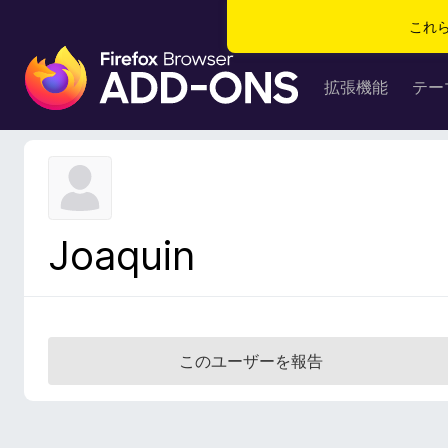
これ
F
i
拡張機能
テー
r
e
f
o
x
ブ
Joaquin
ラ
ウ
ザ
ー
ア
このユーザーを報告
ド
オ
ン