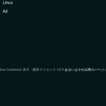
Linux
All
ative Commons 表示・継承ライセンス v3.0
あるいはそれ以降のバージ