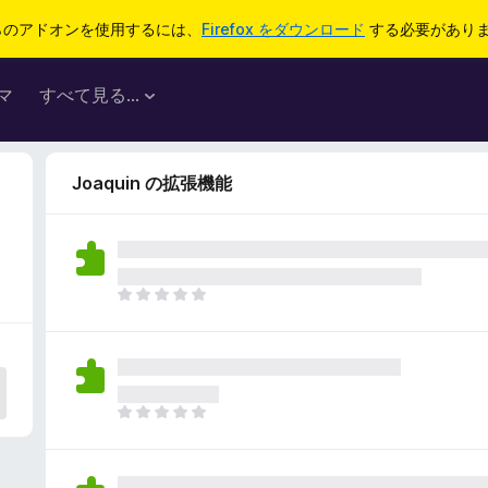
らのアドオンを使用するには、
Firefox をダウンロード
する必要があり
マ
すべて見る...
Joaquin の拡張機能
ま
だ
評
価
さ
れ
ま
て
だ
い
評
ま
価