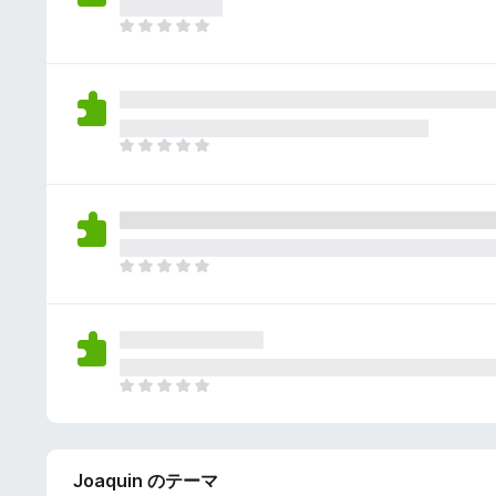
さ
ん
れ
ま
て
だ
い
評
ま
価
せ
さ
ん
れ
ま
て
だ
い
評
ま
価
せ
さ
ん
れ
ま
て
だ
い
評
ま
価
せ
さ
ん
れ
ま
て
だ
い
評
ま
価
せ
Joaquin のテーマ
さ