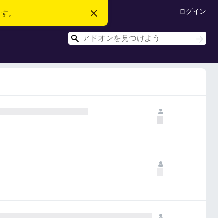
ログイン
ます。
こ
の
お
検
知
検
ら
索
索
せ
を
閉
じ
る