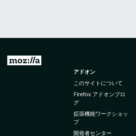
M
o
アドオン
z
このサイトについて
i
l
Firefox アドオンブロ
l
グ
a
拡張機能ワークショッ
の
プ
ホ
ー
開発者センター