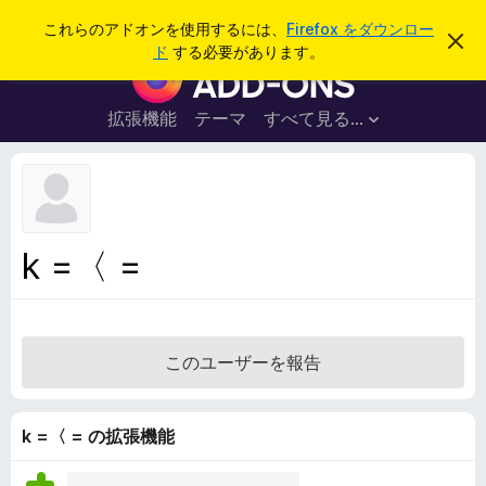
検
ログイン
これらのアドオンを使用するには、
Firefox をダウンロー
こ
索
ド
する必要があります。
の
F
お
i
知
ら
r
拡張機能
テーマ
すべて見る...
せ
e
を
閉
f
じ
o
る
x
ブ
k =〈 =
ラ
ウ
ザ
ー
このユーザーを報告
ア
ド
オ
k =〈 = の拡張機能
ン