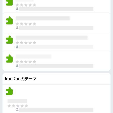
ん
価
い
ま
さ
ま
だ
れ
せ
評
て
ん
価
い
ま
さ
ま
だ
れ
せ
評
て
ん
価
い
ま
さ
ま
だ
れ
せ
評
て
ん
価
い
ま
さ
ま
だ
れ
せ
評
て
ん
k =〈 = のテーマ
価
い
さ
ま
れ
せ
て
ん
い
ま
ま
せ
だ