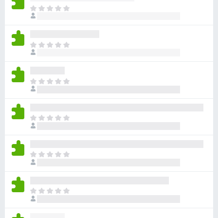
ま
だ
評
価
ま
さ
だ
れ
評
て
価
い
ま
さ
ま
だ
れ
せ
評
て
ん
価
い
ま
さ
ま
だ
れ
せ
評
て
ん
価
い
ま
さ
ま
だ
れ
せ
評
て
ん
価
い
ま
さ
ま
だ
れ
せ
評
て