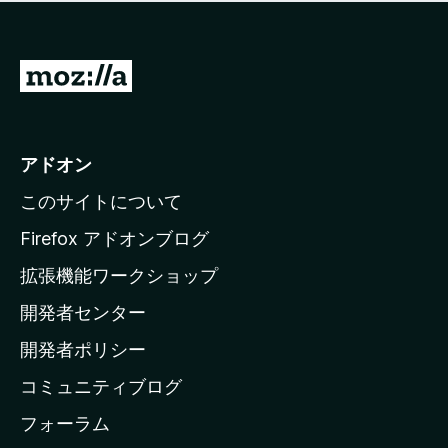
価
せ
さ
ん
れ
て
M
い
o
ま
z
せ
ん
i
アドオン
l
このサイトについて
l
a
Firefox アドオンブログ
の
拡張機能ワークショップ
ホ
開発者センター
ー
ム
開発者ポリシー
ペ
コミュニティブログ
ー
ジ
フォーラム