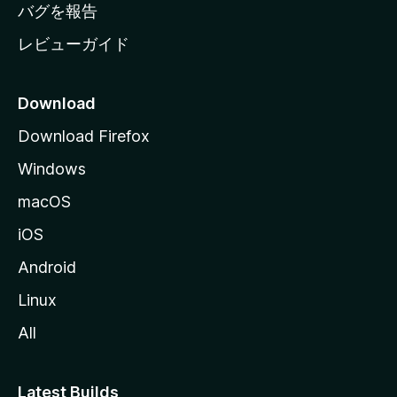
へ
バグを報告
レビューガイド
Download
Download Firefox
Windows
macOS
iOS
Android
Linux
All
Latest Builds