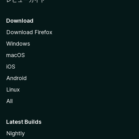
Download
Download Firefox
Windows
macOS
iOS
Android
Linux
All
Latest Builds
Nightly