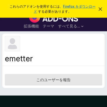
検
ログイン
これらのアドオンを使用するには、
Firefox をダウンロー
こ
索
ド
する必要があります。
の
F
お
i
知
ら
r
拡張機能
テーマ
すべて見る...
せ
e
を
閉
f
じ
o
る
x
ブ
emetter
ラ
ウ
ザ
ー
このユーザーを報告
ア
ド
オ
ン