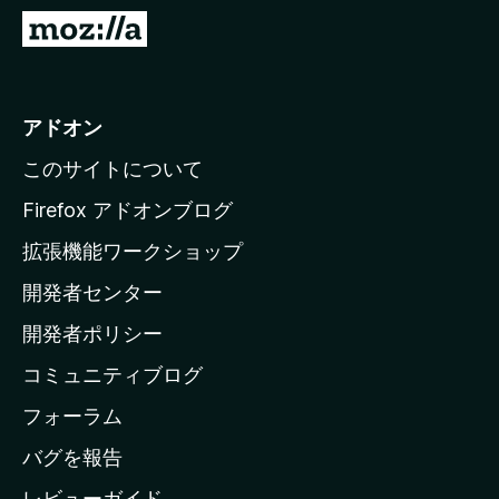
M
o
z
i
アドオン
l
このサイトについて
l
a
Firefox アドオンブログ
の
拡張機能ワークショップ
ホ
開発者センター
ー
ム
開発者ポリシー
ペ
コミュニティブログ
ー
ジ
フォーラム
へ
バグを報告
レビューガイド