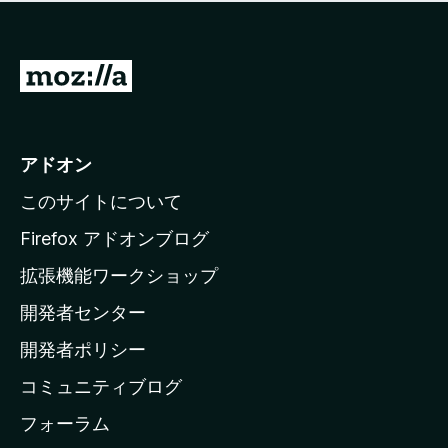
価
せ
さ
ん
れ
て
M
い
o
ま
z
せ
ん
i
アドオン
l
このサイトについて
l
a
Firefox アドオンブログ
の
拡張機能ワークショップ
ホ
開発者センター
ー
ム
開発者ポリシー
ペ
コミュニティブログ
ー
ジ
フォーラム