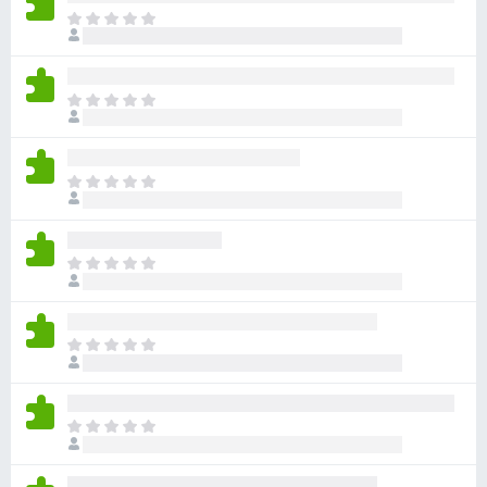
ま
だ
評
価
ま
さ
だ
れ
評
て
価
い
ま
さ
ま
だ
れ
せ
評
て
ん
価
い
ま
さ
ま
だ
れ
せ
評
て
ん
価
い
ま
さ
ま
だ
れ
せ
評
て
ん
価
い
ま
さ
ま
だ
れ
せ
評
て