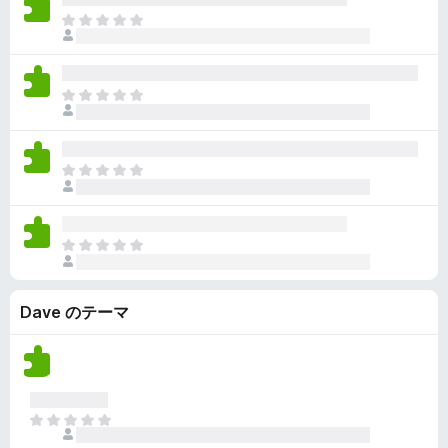
ん
価
い
ま
さ
ま
だ
れ
せ
評
て
ん
価
い
ま
さ
ま
だ
れ
せ
評
て
ん
価
い
ま
さ
ま
だ
れ
せ
評
て
ん
価
い
ま
さ
ま
だ
れ
せ
評
て
ん
Dave のテーマ
価
い
さ
ま
れ
せ
て
ん
い
ま
ま
せ
だ