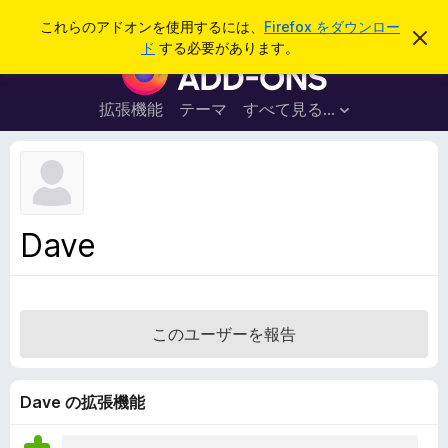
検
ログイン
これらのアドオンを使用するには、
Firefox をダウンロー
こ
索
ド
する必要があります。
の
F
お
i
知
ら
r
拡張機能
テーマ
すべて見る...
せ
e
を
閉
f
じ
o
る
x
ブ
Dave
ラ
ウ
ザ
ー
このユーザーを報告
ア
ド
オ
Dave の拡張機能
ン