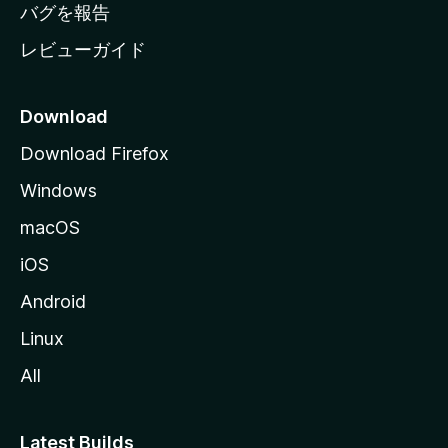
へ
バグを報告
レビューガイド
Download
Download Firefox
Windows
macOS
iOS
Android
Linux
All
Latest Builds