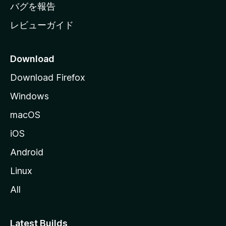
へ
バグを報告
レビューガイド
Download
Download Firefox
Windows
macOS
iOS
Android
Linux
All
Latest Builds