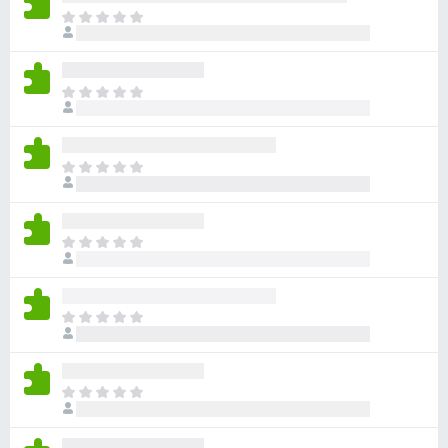
ま
だ
評
価
ま
さ
だ
れ
評
て
価
い
ま
さ
ま
だ
れ
せ
評
て
ん
価
い
ま
さ
ま
だ
れ
せ
評
て
ん
価
い
ま
さ
ま
だ
れ
せ
評
て
ん
価
い
ま
さ
ま
だ
れ
せ
評
て