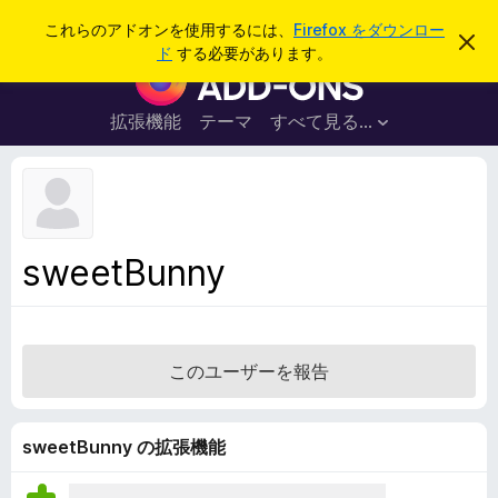
検
ログイン
これらのアドオンを使用するには、
Firefox をダウンロー
こ
索
ド
する必要があります。
の
F
お
i
知
ら
r
拡張機能
テーマ
すべて見る...
せ
e
を
閉
f
じ
o
る
x
ブ
sweetBunny
ラ
ウ
ザ
ー
このユーザーを報告
ア
ド
オ
sweetBunny の拡張機能
ン