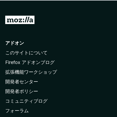
価
せ
さ
ん
れ
て
M
い
o
ま
z
せ
ん
i
アドオン
l
このサイトについて
l
a
Firefox アドオンブログ
の
拡張機能ワークショップ
ホ
開発者センター
ー
ム
開発者ポリシー
ペ
コミュニティブログ
ー
ジ
フォーラム