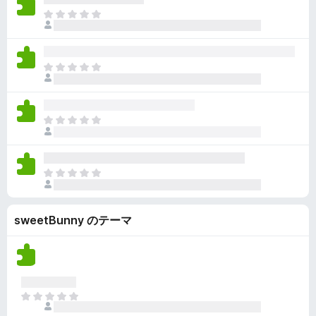
ん
価
い
ま
さ
ま
だ
れ
せ
評
て
ん
価
い
ま
さ
ま
だ
れ
せ
評
て
ん
価
い
ま
さ
ま
だ
れ
せ
評
て
ん
価
い
ま
さ
ま
だ
れ
せ
評
て
ん
sweetBunny のテーマ
価
い
さ
ま
れ
せ
て
ん
い
ま
ま
せ
だ