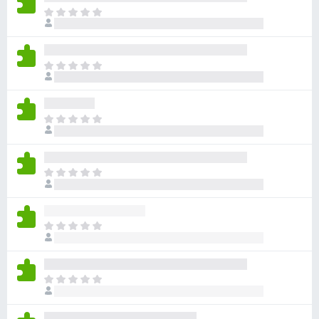
ま
だ
評
価
ま
さ
だ
れ
評
て
価
い
ま
さ
ま
だ
れ
せ
評
て
ん
価
い
ま
さ
ま
だ
れ
せ
評
て
ん
価
い
ま
さ
ま
だ
れ
せ
評
て
ん
価
い
ま
さ
ま
だ
れ
せ
評
て