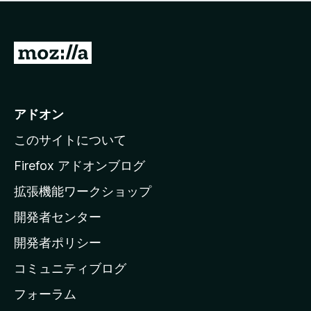
価
せ
さ
ん
れ
て
M
い
o
ま
z
せ
ん
i
アドオン
l
このサイトについて
l
a
Firefox アドオンブログ
の
拡張機能ワークショップ
ホ
開発者センター
ー
ム
開発者ポリシー
ペ
コミュニティブログ
ー
ジ
フォーラム