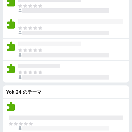
ん
価
い
ま
さ
ま
だ
れ
せ
評
て
ん
価
い
ま
さ
ま
だ
れ
せ
評
て
ん
価
い
ま
さ
ま
だ
れ
せ
評
て
ん
価
い
ま
さ
ま
だ
れ
せ
評
て
ん
Yoki24 のテーマ
価
い
さ
ま
れ
せ
て
ん
い
ま
ま
せ
だ