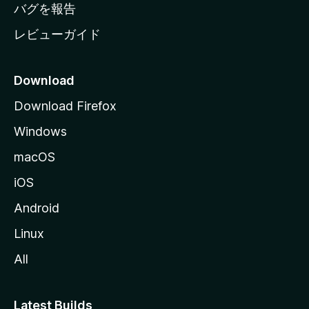
へ
バグを報告
レビューガイド
Download
Download Firefox
Windows
macOS
iOS
Android
Linux
All
Latest Builds