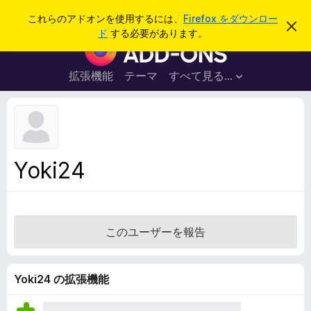
検
ログイン
これらのアドオンを使用するには、
Firefox をダウンロー
こ
索
ド
する必要があります。
の
F
お
i
知
ら
r
拡張機能
テーマ
すべて見る...
せ
e
を
閉
f
じ
o
る
x
ブ
Yoki24
ラ
ウ
ザ
ー
このユーザーを報告
ア
ド
オ
Yoki24 の拡張機能
ン