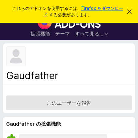
検
ログイン
これらのアドオンを使用するには、
Firefox をダウンロー
こ
索
ド
する必要があります。
の
F
お
i
知
ら
r
拡張機能
テーマ
すべて見る...
せ
e
を
閉
f
じ
o
る
x
ブ
Gaudfather
ラ
ウ
ザ
ー
このユーザーを報告
ア
ド
オ
Gaudfather の拡張機能
ン