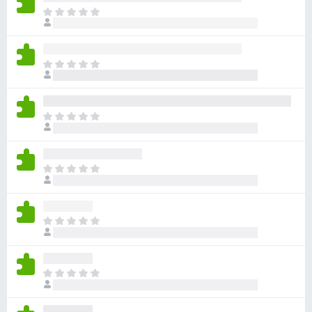
ま
だ
評
価
ま
さ
だ
れ
評
て
価
い
ま
さ
ま
だ
れ
せ
評
て
ん
価
い
ま
さ
ま
だ
れ
せ
評
て
ん
価
い
ま
さ
ま
だ
れ
せ
評
て
ん
価
い
ま
さ
ま
だ
れ
せ
評
て