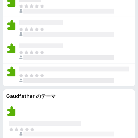
ん
価
い
ま
さ
ま
だ
れ
せ
評
て
ん
価
い
ま
さ
ま
だ
れ
せ
評
て
ん
価
い
ま
さ
ま
だ
れ
せ
評
て
ん
価
い
ま
さ
ま
だ
れ
せ
評
て
ん
Gaudfather のテーマ
価
い
さ
ま
れ
せ
て
ん
い
ま
ま
せ
だ