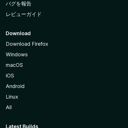
へ
バグを報告
レビューガイド
Download
Download Firefox
Windows
macOS
iOS
Android
Linux
All
Latest Builds