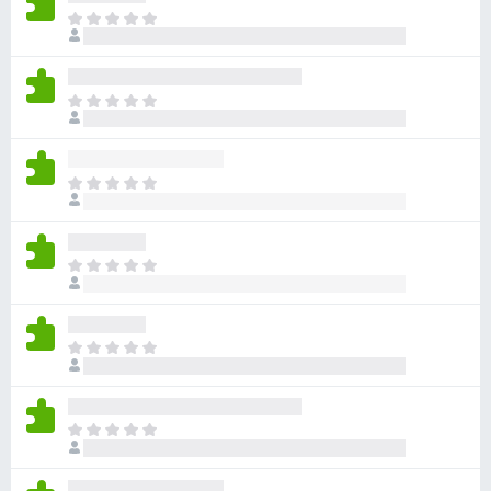
ま
だ
評
価
ま
さ
だ
れ
評
て
価
い
ま
さ
ま
だ
れ
せ
評
て
ん
価
い
ま
さ
ま
だ
れ
せ
評
て
ん
価
い
ま
さ
ま
だ
れ
せ
評
て
ん
価
い
ま
さ
ま
だ
れ
せ
評
て