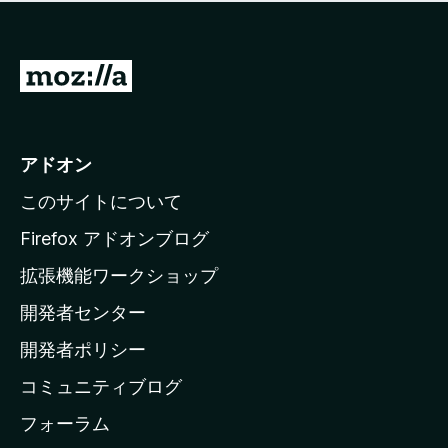
価
せ
さ
ん
れ
て
M
い
o
ま
z
せ
ん
i
アドオン
l
このサイトについて
l
a
Firefox アドオンブログ
の
拡張機能ワークショップ
ホ
開発者センター
ー
ム
開発者ポリシー
ペ
コミュニティブログ
ー
ジ
フォーラム