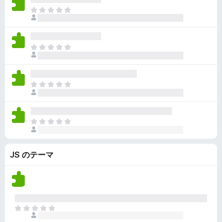
ん
価
い
ま
さ
ま
だ
れ
せ
評
て
ん
価
い
ま
さ
ま
だ
れ
せ
評
て
ん
価
い
ま
さ
ま
だ
れ
せ
評
て
ん
価
い
ま
さ
ま
だ
れ
せ
評
て
ん
JS のテーマ
価
い
さ
ま
れ
せ
て
ん
い
ま
ま
せ
だ