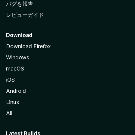
へ
バグを報告
レビューガイド
Download
Download Firefox
Windows
macOS
iOS
Android
Linux
All
Latest Builds