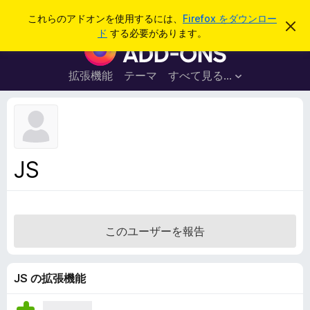
検
ログイン
これらのアドオンを使用するには、
Firefox をダウンロー
こ
索
ド
する必要があります。
の
F
お
i
知
ら
r
拡張機能
テーマ
すべて見る...
せ
e
を
閉
f
じ
o
る
x
ブ
JS
ラ
ウ
ザ
ー
このユーザーを報告
ア
ド
オ
JS の拡張機能
ン