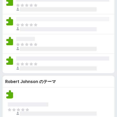
ん
価
い
ま
さ
ま
だ
れ
せ
評
て
ん
価
い
ま
さ
ま
だ
れ
せ
評
て
ん
価
い
ま
さ
ま
だ
れ
せ
評
て
ん
価
い
ま
さ
ま
だ
れ
せ
評
て
ん
Robert Johnson のテーマ
価
い
さ
ま
れ
せ
て
ん
い
ま
ま
せ
だ