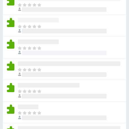
ま
だ
評
価
ま
さ
だ
れ
評
て
価
い
ま
さ
ま
だ
れ
せ
評
て
ん
価
い
ま
さ
ま
だ
れ
せ
評
て
ん
価
い
ま
さ
ま
だ
れ
せ
評
て
ん
価
い
ま
さ
ま
だ
れ
せ
評
て