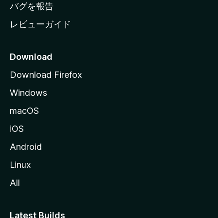
へ
バグを報告
レビューガイド
Download
Download Firefox
Windows
macOS
iOS
Android
Linux
All
Latest Builds