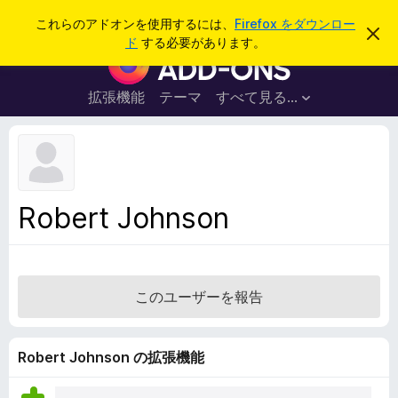
検
ログイン
これらのアドオンを使用するには、
Firefox をダウンロー
こ
索
ド
する必要があります。
の
F
お
i
知
ら
r
拡張機能
テーマ
すべて見る...
せ
e
を
閉
f
じ
o
る
x
ブ
Robert Johnson
ラ
ウ
ザ
ー
このユーザーを報告
ア
ド
オ
Robert Johnson の拡張機能
ン