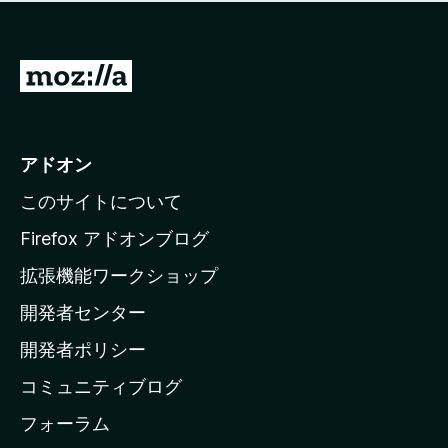
価
せ
さ
ん
れ
て
M
い
o
ま
z
せ
ん
i
アドオン
l
このサイトについて
l
a
Firefox アドオンブログ
の
拡張機能ワークショップ
ホ
開発者センター
ー
ム
開発者ポリシー
ペ
コミュニティブログ
ー
ジ
フォーラム