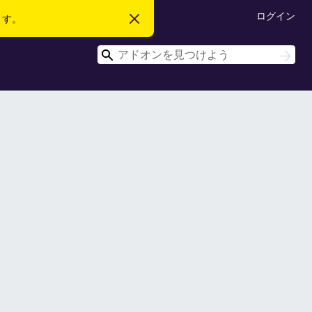
ログイン
ます。
こ
の
お
検
知
検
ら
索
索
せ
を
閉
じ
る