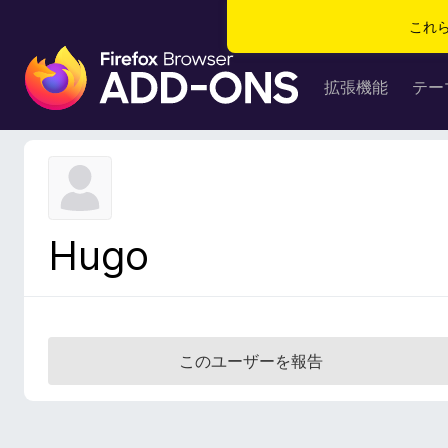
これ
F
i
拡張機能
テー
r
e
f
o
x
ブ
Hugo
ラ
ウ
ザ
ー
ア
このユーザーを報告
ド
オ
ン