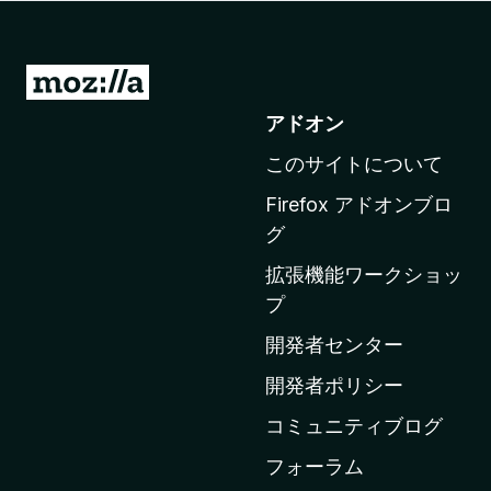
M
o
アドオン
z
このサイトについて
i
l
Firefox アドオンブロ
l
グ
a
拡張機能ワークショッ
の
プ
ホ
ー
開発者センター
ム
開発者ポリシー
ペ
コミュニティブログ
ー
ジ
フォーラム