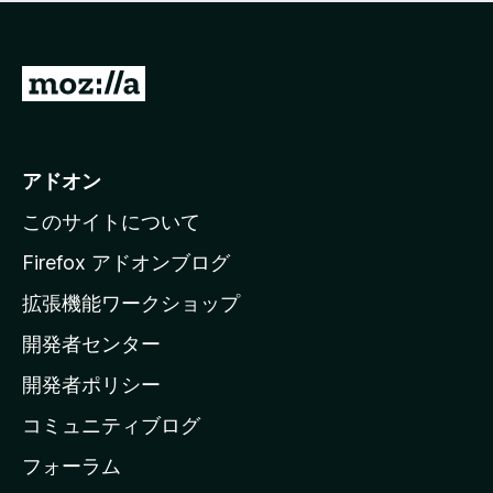
価
せ
さ
ん
れ
て
M
い
o
ま
z
せ
ん
i
アドオン
l
このサイトについて
l
a
Firefox アドオンブログ
の
拡張機能ワークショップ
ホ
開発者センター
ー
ム
開発者ポリシー
ペ
コミュニティブログ
ー
ジ
フォーラム