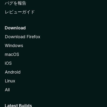
へ
バグを報告
レビューガイド
Download
Download Firefox
Windows
macOS
iOS
Android
Linux
All
Latest Builds