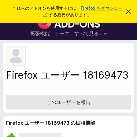
検
ログイン
これらのアドオンを使用するには、
Firefox をダウンロー
こ
索
ド
する必要があります。
の
F
お
i
知
ら
r
拡張機能
テーマ
すべて見る...
せ
e
を
閉
f
じ
o
る
x
ブ
Firefox ユーザー 18169473
ラ
ウ
ザ
ー
このユーザーを報告
ア
ド
オ
Firefox ユーザー 18169473 の拡張機能
ン