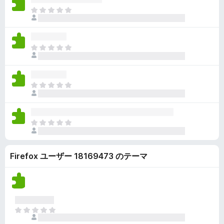
ん
価
い
ま
さ
ま
だ
れ
せ
評
て
ん
価
い
ま
さ
ま
だ
れ
せ
評
て
ん
価
い
ま
さ
ま
だ
れ
せ
評
て
ん
価
い
ま
さ
ま
だ
れ
せ
評
て
ん
Firefox ユーザー 18169473 のテーマ
価
い
さ
ま
れ
せ
て
ん
い
ま
ま
せ
だ