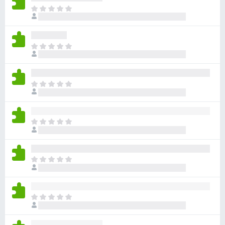
ま
だ
評
価
ま
さ
だ
れ
評
て
価
い
ま
さ
ま
だ
れ
せ
評
て
ん
価
い
ま
さ
ま
だ
れ
せ
評
て
ん
価
い
ま
さ
ま
だ
れ
せ
評
て
ん
価
い
ま
さ
ま
だ
れ
せ
評
て