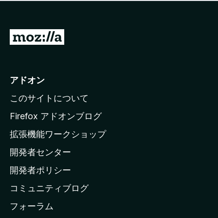
価
せ
さ
ん
れ
て
M
い
o
ま
z
せ
ん
i
アドオン
l
このサイトについて
l
a
Firefox アドオンブログ
の
拡張機能ワークショップ
ホ
開発者センター
ー
ム
開発者ポリシー
ペ
コミュニティブログ
ー
ジ
フォーラム