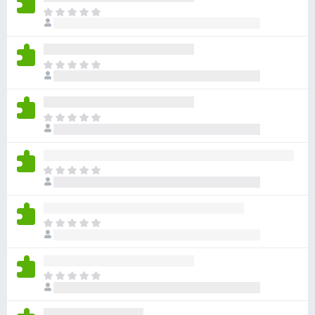
ま
だ
評
価
ま
さ
だ
れ
評
て
価
い
ま
さ
ま
だ
れ
せ
評
て
ん
価
い
ま
さ
ま
だ
れ
せ
評
て
ん
価
い
ま
さ
ま
だ
れ
せ
評
て
ん
価
い
ま
さ
ま
だ
れ
せ
評
て