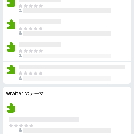
ん
価
い
ま
さ
ま
だ
れ
せ
評
て
ん
価
い
ま
さ
ま
だ
れ
せ
評
て
ん
価
い
ま
さ
ま
だ
れ
せ
評
て
ん
価
い
ま
さ
ま
だ
れ
せ
評
て
ん
wraiter のテーマ
価
い
さ
ま
れ
せ
て
ん
い
ま
ま
せ
だ