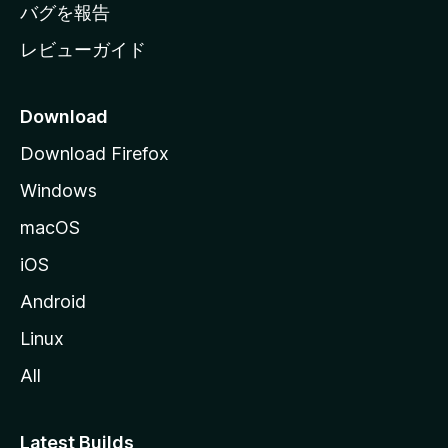
へ
バグを報告
レビューガイド
Download
Download Firefox
Windows
macOS
iOS
Android
Linux
All
Latest Builds