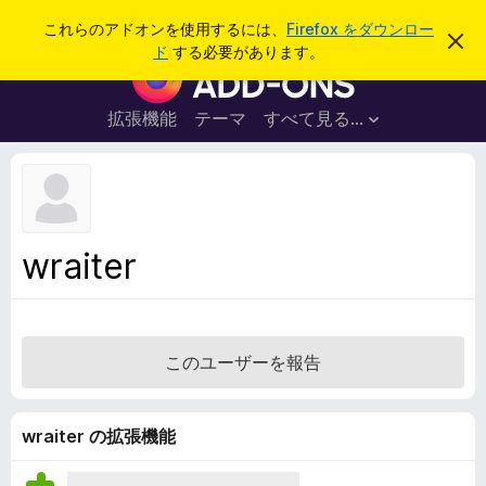
検
ログイン
これらのアドオンを使用するには、
Firefox をダウンロー
こ
索
ド
する必要があります。
の
F
お
i
知
ら
r
拡張機能
テーマ
すべて見る...
せ
e
を
閉
f
じ
o
る
x
ブ
wraiter
ラ
ウ
ザ
ー
このユーザーを報告
ア
ド
オ
wraiter の拡張機能
ン