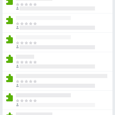
ま
だ
評
価
ま
さ
だ
れ
評
て
価
い
ま
さ
ま
だ
れ
せ
評
て
ん
価
い
ま
さ
ま
だ
れ
せ
評
て
ん
価
い
ま
さ
ま
だ
れ
せ
評
て
ん
価
い
ま
さ
ま
だ
れ
せ
評
て