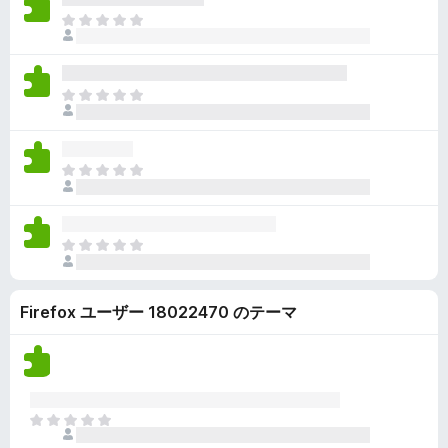
ん
価
い
ま
さ
ま
だ
れ
せ
評
て
ん
価
い
ま
さ
ま
だ
れ
せ
評
て
ん
価
い
ま
さ
ま
だ
れ
せ
評
て
ん
価
い
ま
さ
ま
だ
れ
せ
評
て
ん
Firefox ユーザー 18022470 のテーマ
価
い
さ
ま
れ
せ
て
ん
い
ま
ま
せ
だ