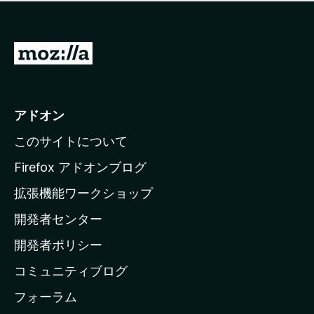
価
せ
さ
ん
れ
て
M
い
o
ま
z
せ
ん
i
アドオン
l
このサイトについて
l
a
Firefox アドオンブログ
の
拡張機能ワークショップ
ホ
開発者センター
ー
ム
開発者ポリシー
ペ
コミュニティブログ
ー
ジ
フォーラム