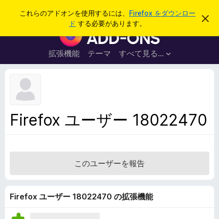
検
ログイン
これらのアドオンを使用するには、
Firefox をダウンロー
こ
索
ド
する必要があります。
の
F
お
i
知
ら
r
拡張機能
テーマ
すべて見る...
せ
e
を
閉
f
じ
o
る
x
ブ
Firefox ユーザー 18022470
ラ
ウ
ザ
ー
このユーザーを報告
ア
ド
オ
Firefox ユーザー 18022470 の拡張機能
ン