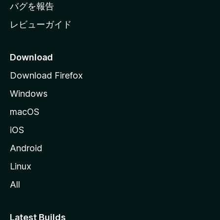
へ
バグを報告
レビューガイド
Download
Download Firefox
Windows
macOS
iOS
Android
Linux
All
Latest Builds