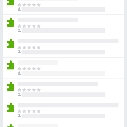
ま
だ
評
価
ま
さ
だ
れ
評
て
価
い
ま
さ
ま
だ
れ
せ
評
て
ん
価
い
ま
さ
ま
だ
れ
せ
評
て
ん
価
い
ま
さ
ま
だ
れ
せ
評
て
ん
価
い
ま
さ
ま
だ
れ
せ
評
て