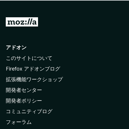
価
せ
さ
ん
れ
て
M
い
o
ま
z
せ
ん
i
アドオン
l
このサイトについて
l
a
Firefox アドオンブログ
の
拡張機能ワークショップ
ホ
開発者センター
ー
ム
開発者ポリシー
ペ
コミュニティブログ
ー
ジ
フォーラム