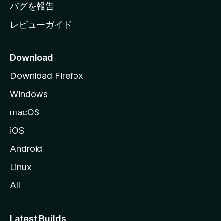
へ
バグを報告
レビューガイド
Download
Download Firefox
Windows
macOS
iOS
Android
Linux
All
Latest Builds