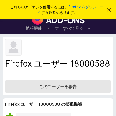
検
ログイン
これらのアドオンを使用するには、
Firefox をダウンロー
こ
索
ド
する必要があります。
の
F
お
i
知
ら
r
拡張機能
テーマ
すべて見る...
せ
e
を
閉
f
じ
o
る
x
ブ
Firefox ユーザー 18000588
ラ
ウ
ザ
ー
このユーザーを報告
ア
ド
オ
Firefox ユーザー 18000588 の拡張機能
ン