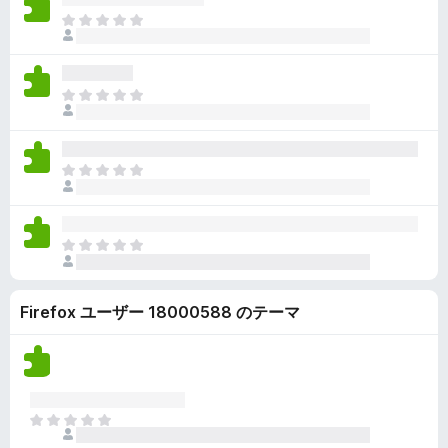
ん
価
い
ま
さ
ま
だ
れ
せ
評
て
ん
価
い
ま
さ
ま
だ
れ
せ
評
て
ん
価
い
ま
さ
ま
だ
れ
せ
評
て
ん
価
い
ま
さ
ま
だ
れ
せ
評
て
ん
Firefox ユーザー 18000588 のテーマ
価
い
さ
ま
れ
せ
て
ん
い
ま
ま
せ
だ