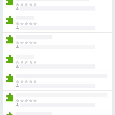
ま
だ
評
価
ま
さ
だ
れ
評
て
価
い
ま
さ
ま
だ
れ
せ
評
て
ん
価
い
ま
さ
ま
だ
れ
せ
評
て
ん
価
い
ま
さ
ま
だ
れ
せ
評
て
ん
価
い
ま
さ
ま
だ
れ
せ
評
て