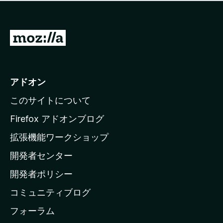
価
せ
さ
ん
れ
て
M
い
o
ま
z
せ
ん
i
アドオン
l
このサイトについて
l
a
Firefox アドオンブログ
の
拡張機能ワークショップ
ホ
開発者センター
ー
ム
開発者ポリシー
ペ
コミュニティブログ
ー
ジ
フォーラム