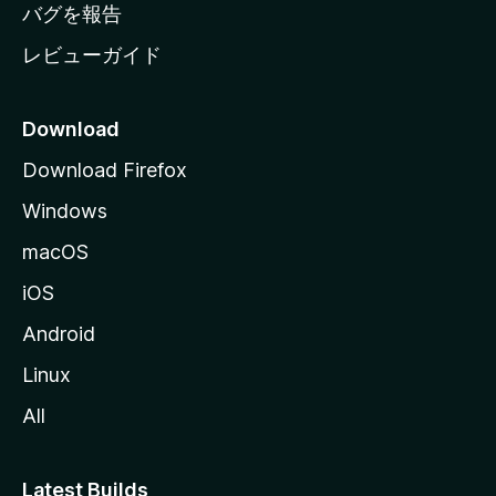
へ
バグを報告
レビューガイド
Download
Download Firefox
Windows
macOS
iOS
Android
Linux
All
Latest Builds