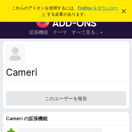
検
ログイン
これらのアドオンを使用するには、
Firefox をダウンロー
こ
索
ド
する必要があります。
の
F
お
i
知
ら
r
拡張機能
テーマ
すべて見る...
せ
e
を
閉
f
じ
o
る
x
ブ
Cameri
ラ
ウ
ザ
ー
このユーザーを報告
ア
ド
オ
Cameri の拡張機能
ン