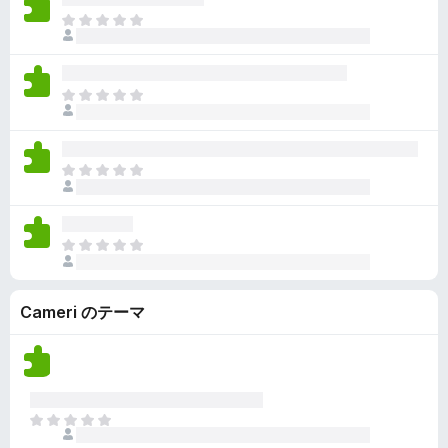
ん
価
い
ま
さ
ま
だ
れ
せ
評
て
ん
価
い
ま
さ
ま
だ
れ
せ
評
て
ん
価
い
ま
さ
ま
だ
れ
せ
評
て
ん
価
い
ま
さ
ま
だ
れ
せ
評
て
ん
Cameri のテーマ
価
い
さ
ま
れ
せ
て
ん
い
ま
ま
せ
だ