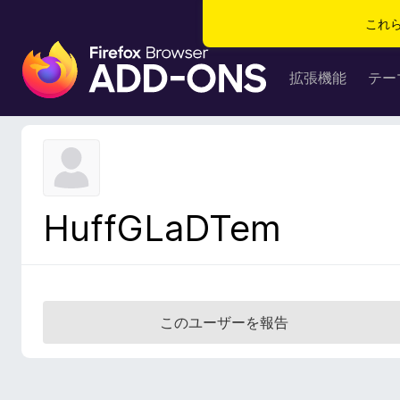
これ
F
i
拡張機能
テー
r
e
f
o
x
ブ
HuffGLaDTem
ラ
ウ
ザ
ー
ア
このユーザーを報告
ド
オ
ン