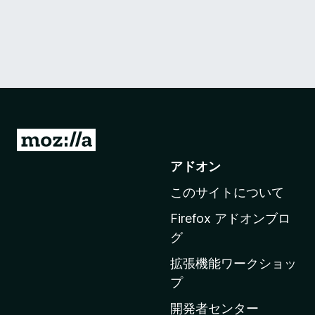
M
o
アドオン
z
このサイトについて
i
l
Firefox アドオンブロ
l
グ
a
拡張機能ワークショッ
の
プ
ホ
ー
開発者センター