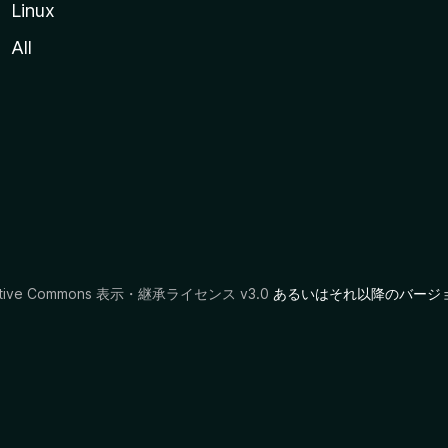
Linux
All
ative Commons 表示・継承ライセンス v3.0
あるいはそれ以降のバージ