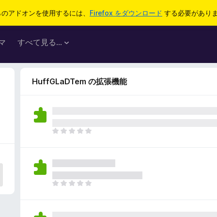
らのアドオンを使用するには、
Firefox をダウンロード
する必要があり
マ
すべて見る...
HuffGLaDTem の拡張機能
ま
だ
評
価
さ
れ
ま
て
だ
い
評
ま
価