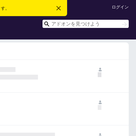
ログイン
ます。
こ
の
お
検
知
検
ら
索
索
せ
を
閉
じ
る