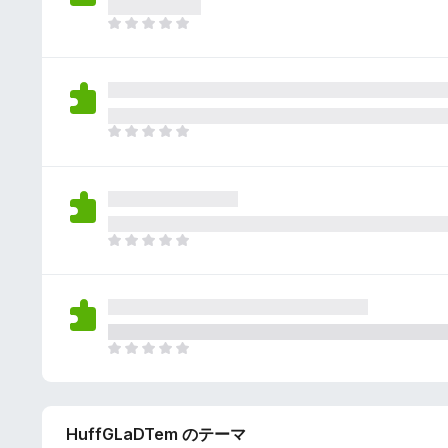
さ
ん
れ
ま
て
だ
い
評
ま
価
せ
さ
ん
れ
ま
て
だ
い
評
ま
価
せ
さ
ん
れ
ま
て
だ
い
評
ま
価
せ
さ
ん
れ
ま
て
だ
い
評
ま
価
せ
HuffGLaDTem のテーマ
さ