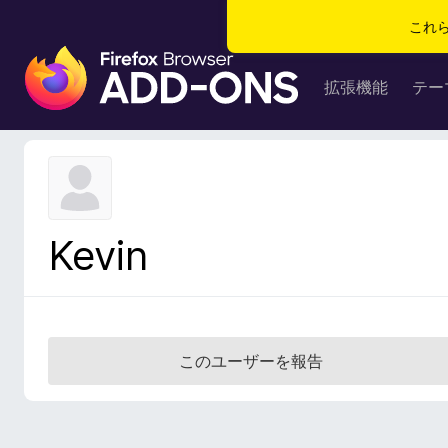
これ
F
i
拡張機能
テー
r
e
f
o
x
ブ
Kevin
ラ
ウ
ザ
ー
ア
このユーザーを報告
ド
オ
ン