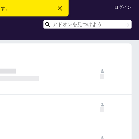
ログイン
ます。
こ
の
お
検
知
検
ら
索
索
せ
を
閉
じ
る