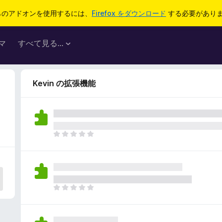
らのアドオンを使用するには、
Firefox をダウンロード
する必要があり
マ
すべて見る...
Kevin の拡張機能
ま
だ
評
価
さ
れ
ま
て
だ
い
評
ま
価