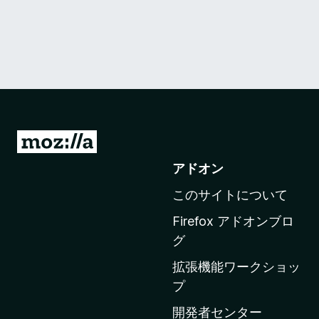
M
o
アドオン
z
このサイトについて
i
l
Firefox アドオンブロ
l
グ
a
拡張機能ワークショッ
の
プ
ホ
ー
開発者センター