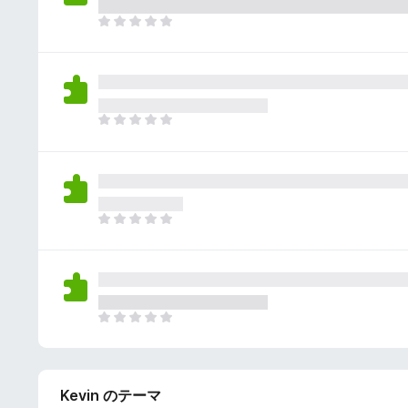
さ
ん
れ
ま
て
だ
い
評
ま
価
せ
さ
ん
れ
ま
て
だ
い
評
ま
価
せ
さ
ん
れ
ま
て
だ
い
評
ま
価
せ
さ
ん
れ
ま
て
だ
い
評
ま
価
せ
Kevin のテーマ
さ