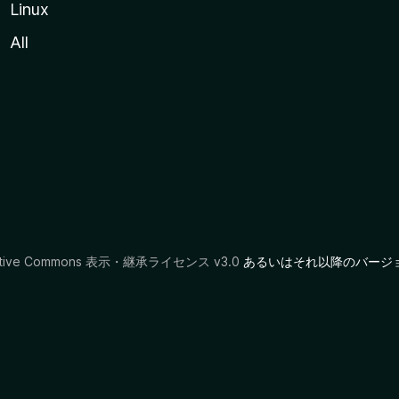
Linux
All
ative Commons 表示・継承ライセンス v3.0
あるいはそれ以降のバージ