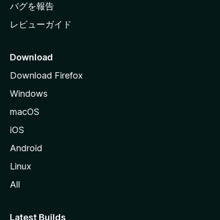
へ
バグを報告
レビューガイド
Download
Download Firefox
Windows
macOS
iOS
Android
Linux
All
Latest Builds