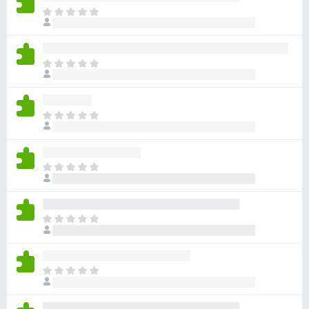
ま
だ
評
価
ま
さ
だ
れ
評
て
価
い
ま
さ
ま
だ
れ
せ
評
て
ん
価
い
ま
さ
ま
だ
れ
せ
評
て
ん
価
い
ま
さ
ま
だ
れ
せ
評
て
ん
価
い
ま
さ
ま
だ
れ
せ
評
て