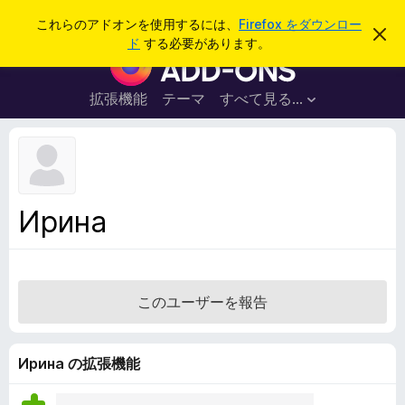
検
ログイン
これらのアドオンを使用するには、
Firefox をダウンロー
こ
索
ド
する必要があります。
の
F
お
i
知
ら
r
拡張機能
テーマ
すべて見る...
せ
e
を
閉
f
じ
o
る
x
ブ
Ирина
ラ
ウ
ザ
ー
このユーザーを報告
ア
ド
オ
Ирина の拡張機能
ン