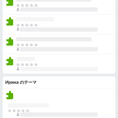
ん
価
い
ま
さ
ま
だ
れ
せ
評
て
ん
価
い
ま
さ
ま
だ
れ
せ
評
て
ん
価
い
ま
さ
ま
だ
れ
せ
評
て
ん
価
い
ま
さ
ま
だ
れ
せ
評
て
ん
Ирина のテーマ
価
い
さ
ま
れ
せ
て
ん
い
ま
ま
せ
だ