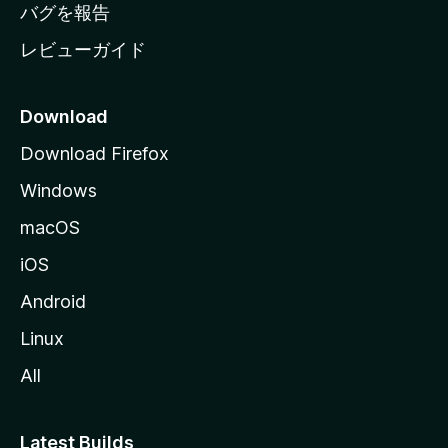
へ
バグを報告
レビューガイド
Download
Download Firefox
Windows
macOS
iOS
Android
Linux
All
Latest Builds