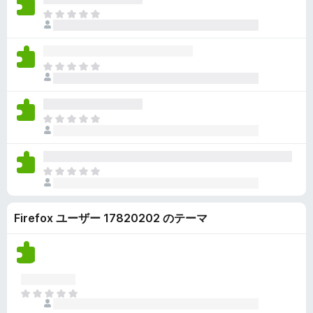
ん
価
い
ま
さ
ま
だ
れ
せ
評
て
ん
価
い
ま
さ
ま
だ
れ
せ
評
て
ん
価
い
ま
さ
ま
だ
れ
せ
評
て
ん
価
い
ま
さ
ま
だ
れ
せ
評
て
ん
Firefox ユーザー 17820202 のテーマ
価
い
さ
ま
れ
せ
て
ん
い
ま
ま
せ
だ