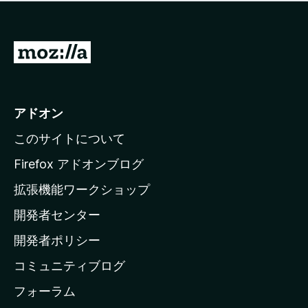
価
せ
さ
ん
れ
て
M
い
o
ま
z
せ
ん
i
アドオン
l
このサイトについて
l
a
Firefox アドオンブログ
の
拡張機能ワークショップ
ホ
開発者センター
ー
ム
開発者ポリシー
ペ
コミュニティブログ
ー
ジ
フォーラム