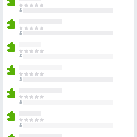
ま
だ
評
価
ま
さ
だ
れ
評
て
価
い
ま
さ
ま
だ
れ
せ
評
て
ん
価
い
ま
さ
ま
だ
れ
せ
評
て
ん
価
い
ま
さ
ま
だ
れ
せ
評
て
ん
価
い
ま
さ
ま
だ
れ
せ
評
て