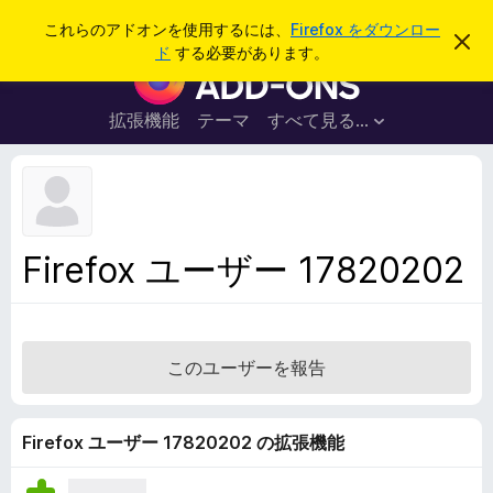
検
ログイン
これらのアドオンを使用するには、
Firefox をダウンロー
こ
索
ド
する必要があります。
の
F
お
i
知
ら
r
拡張機能
テーマ
すべて見る...
せ
e
を
閉
f
じ
o
る
x
ブ
Firefox ユーザー 17820202
ラ
ウ
ザ
ー
このユーザーを報告
ア
ド
オ
Firefox ユーザー 17820202 の拡張機能
ン