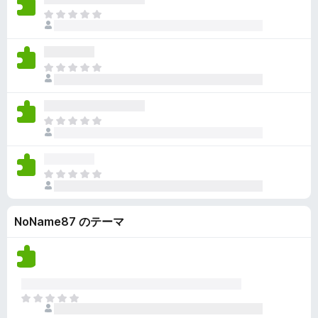
ん
価
い
ま
さ
ま
だ
れ
せ
評
て
ん
価
い
ま
さ
ま
だ
れ
せ
評
て
ん
価
い
ま
さ
ま
だ
れ
せ
評
て
ん
価
い
ま
さ
ま
だ
れ
せ
評
て
ん
NoName87 のテーマ
価
い
さ
ま
れ
せ
て
ん
い
ま
ま
せ
だ