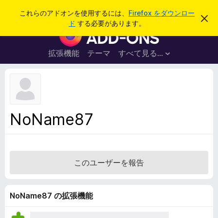
検
ログイン
これらのアドオンを使用するには、
Firefox をダウンロー
こ
索
ド
する必要があります。
の
F
お
i
知
ら
r
拡張機能
テーマ
すべて見る...
せ
e
を
閉
f
じ
o
る
x
ブ
NoName87
ラ
ウ
ザ
ー
このユーザーを報告
ア
ド
オ
NoName87 の拡張機能
ン