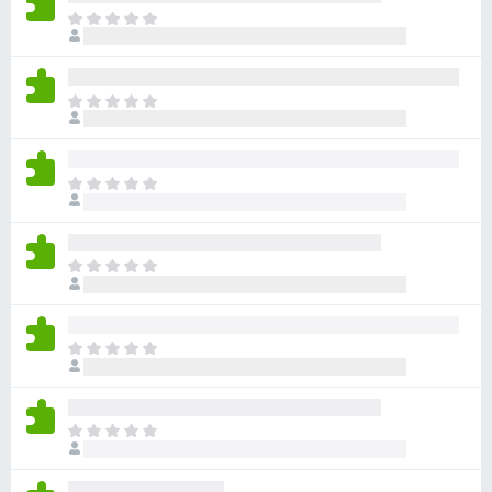
ま
だ
評
価
ま
さ
だ
れ
評
て
価
い
ま
さ
ま
だ
れ
せ
評
て
ん
価
い
ま
さ
ま
だ
れ
せ
評
て
ん
価
い
ま
さ
ま
だ
れ
せ
評
て
ん
価
い
ま
さ
ま
だ
れ
せ
評
て