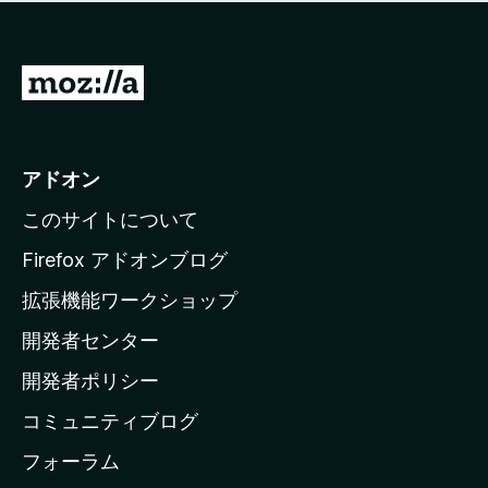
価
せ
さ
ん
れ
て
M
い
o
ま
z
せ
ん
i
アドオン
l
このサイトについて
l
a
Firefox アドオンブログ
の
拡張機能ワークショップ
ホ
開発者センター
ー
ム
開発者ポリシー
ペ
コミュニティブログ
ー
ジ
フォーラム