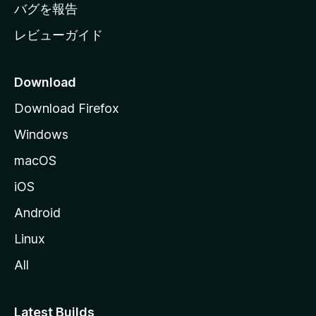
へ
バグを報告
レビューガイド
Download
Download Firefox
Windows
macOS
iOS
Android
Linux
All
Latest Builds