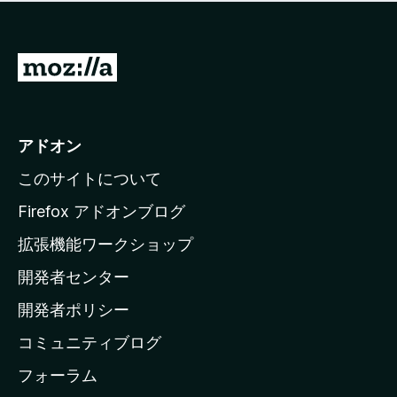
価
せ
さ
ん
れ
て
M
い
o
ま
z
せ
ん
i
アドオン
l
このサイトについて
l
a
Firefox アドオンブログ
の
拡張機能ワークショップ
ホ
開発者センター
ー
ム
開発者ポリシー
ペ
コミュニティブログ
ー
ジ
フォーラム