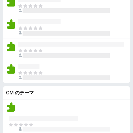
ん
価
い
ま
さ
ま
だ
れ
せ
評
て
ん
価
い
ま
さ
ま
だ
れ
せ
評
て
ん
価
い
ま
さ
ま
だ
れ
せ
評
て
ん
価
い
ま
さ
ま
だ
れ
せ
評
て
ん
CM のテーマ
価
い
さ
ま
れ
せ
て
ん
い
ま
ま
せ
だ