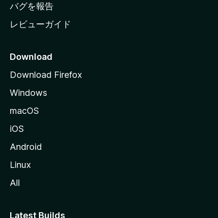
へ
バグを報告
レビューガイド
Download
Download Firefox
Windows
macOS
iOS
Android
Linux
All
Latest Builds