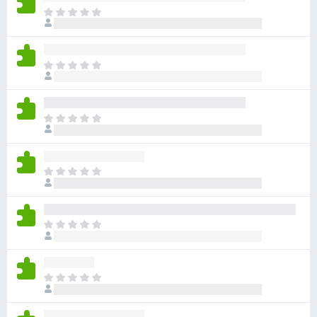
ま
だ
評
価
ま
さ
だ
れ
評
て
価
い
ま
さ
ま
だ
れ
せ
評
て
ん
価
い
ま
さ
ま
だ
れ
せ
評
て
ん
価
い
ま
さ
ま
だ
れ
せ
評
て
ん
価
い
ま
さ
ま
だ
れ
せ
評
て