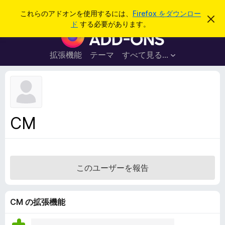
検
ログイン
これらのアドオンを使用するには、
Firefox をダウンロー
こ
索
ド
する必要があります。
の
F
お
i
知
ら
r
拡張機能
テーマ
すべて見る...
せ
e
を
閉
f
じ
o
る
x
ブ
CM
ラ
ウ
ザ
ー
このユーザーを報告
ア
ド
オ
CM の拡張機能
ン