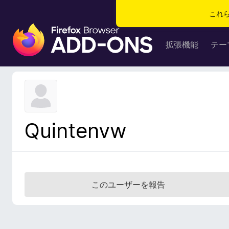
これ
F
i
拡張機能
テー
r
e
f
o
x
ブ
Quintenvw
ラ
ウ
ザ
ー
ア
このユーザーを報告
ド
オ
ン