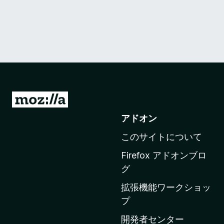
M
o
アドオン
z
このサイトについて
i
l
Firefox アドオンブロ
l
グ
a
拡張機能ワークショッ
の
プ
ホ
ー
開発者センター