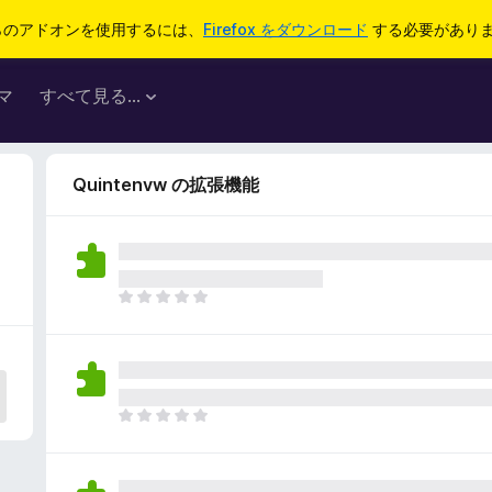
らのアドオンを使用するには、
Firefox をダウンロード
する必要があり
マ
すべて見る...
Quintenvw の拡張機能
ま
だ
評
価
さ
れ
ま
て
だ
い
評
ま
価