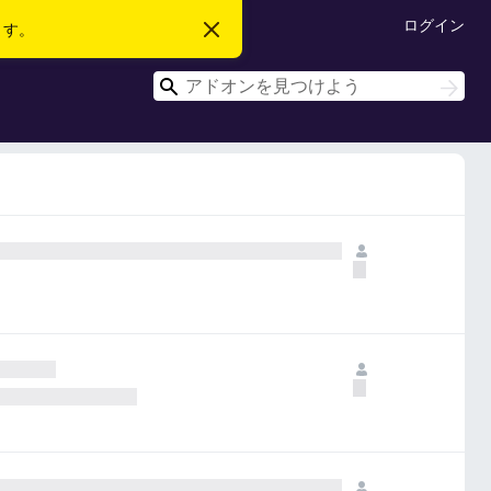
ログイン
ます。
こ
の
お
検
知
検
ら
索
索
せ
を
閉
じ
る