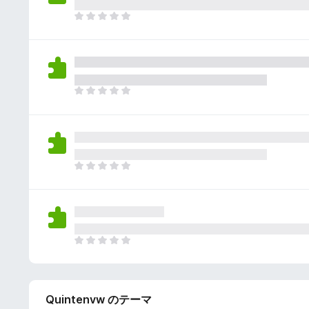
さ
ん
れ
ま
て
だ
い
評
ま
価
せ
さ
ん
れ
ま
て
だ
い
評
ま
価
せ
さ
ん
れ
ま
て
だ
い
評
ま
価
せ
さ
ん
れ
ま
て
だ
い
評
ま
価
せ
Quintenvw のテーマ
さ