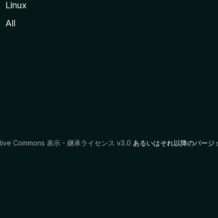
Linux
All
ative Commons 表示・継承ライセンス v3.0
あるいはそれ以降のバージ