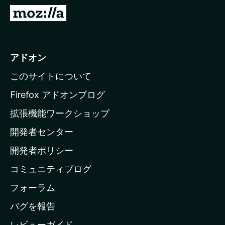
M
o
z
i
アドオン
l
このサイトについて
l
a
Firefox アドオンブログ
の
拡張機能ワークショップ
ホ
開発者センター
ー
ム
開発者ポリシー
ペ
コミュニティブログ
ー
ジ
フォーラム
へ
バグを報告
レビューガイド