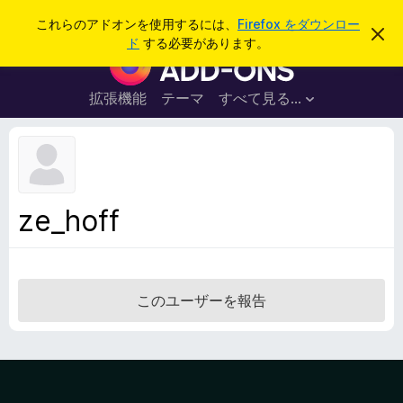
検
ログイン
これらのアドオンを使用するには、
Firefox をダウンロー
こ
索
ド
する必要があります。
の
F
お
i
知
ら
r
拡張機能
テーマ
すべて見る...
せ
e
を
閉
f
じ
o
る
x
ブ
ze_hoff
ラ
ウ
ザ
ー
このユーザーを報告
ア
ド
オ
ン