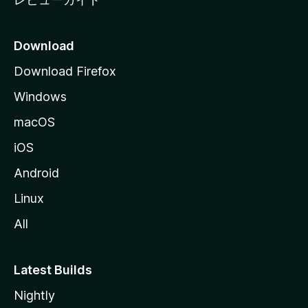
Download
Download Firefox
Windows
macOS
iOS
Android
Linux
All
Latest Builds
Nightly