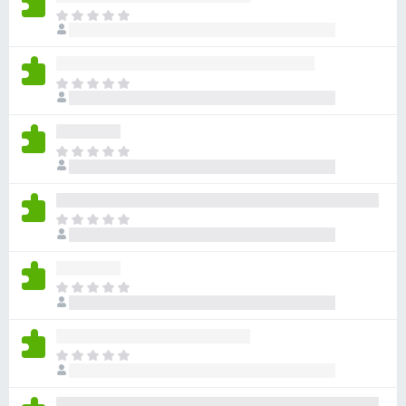
ま
だ
評
価
ま
さ
だ
れ
評
て
価
い
ま
さ
ま
だ
れ
せ
評
て
ん
価
い
ま
さ
ま
だ
れ
せ
評
て
ん
価
い
ま
さ
ま
だ
れ
せ
評
て
ん
価
い
ま
さ
ま
だ
れ
せ
評
て