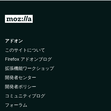
価
せ
さ
ん
れ
て
M
い
o
ま
z
せ
ん
i
アドオン
l
このサイトについて
l
a
Firefox アドオンブログ
の
拡張機能ワークショップ
ホ
開発者センター
ー
ム
開発者ポリシー
ペ
コミュニティブログ
ー
ジ
フォーラム