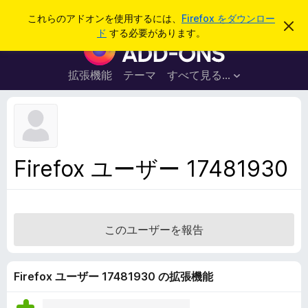
検
ログイン
これらのアドオンを使用するには、
Firefox をダウンロー
こ
索
ド
する必要があります。
の
F
お
i
知
ら
r
拡張機能
テーマ
すべて見る...
せ
e
を
閉
f
じ
o
る
x
ブ
Firefox ユーザー 17481930
ラ
ウ
ザ
ー
このユーザーを報告
ア
ド
オ
Firefox ユーザー 17481930 の拡張機能
ン