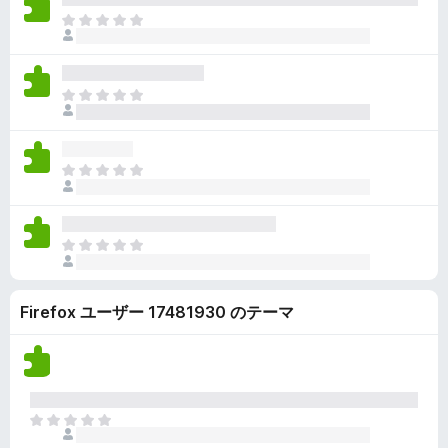
ん
価
い
ま
さ
ま
だ
れ
せ
評
て
ん
価
い
ま
さ
ま
だ
れ
せ
評
て
ん
価
い
ま
さ
ま
だ
れ
せ
評
て
ん
価
い
ま
さ
ま
だ
れ
せ
評
て
ん
Firefox ユーザー 17481930 のテーマ
価
い
さ
ま
れ
せ
て
ん
い
ま
ま
せ
だ