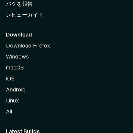
へ
バグを報告
レビューガイド
Download
Download Firefox
Windows
macOS
iOS
Android
Linux
All
Latest Builds