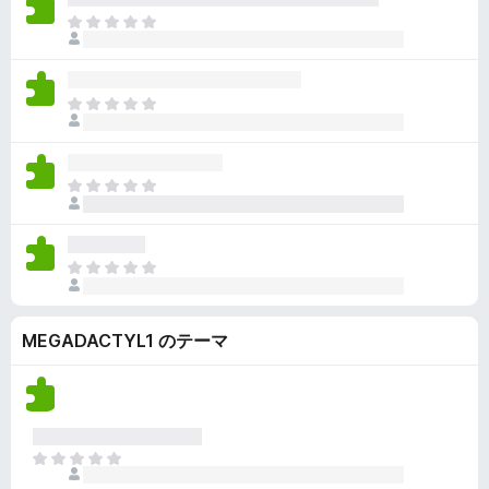
ん
価
い
ま
さ
ま
だ
れ
せ
評
て
ん
価
い
ま
さ
ま
だ
れ
せ
評
て
ん
価
い
ま
さ
ま
だ
れ
せ
評
て
ん
価
い
ま
さ
ま
だ
れ
せ
評
て
ん
MEGADACTYL1 のテーマ
価
い
さ
ま
れ
せ
て
ん
い
ま
ま
せ
だ