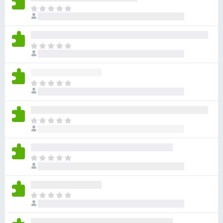
ま
だ
評
価
ま
さ
だ
れ
評
て
価
い
ま
さ
ま
だ
れ
せ
評
て
ん
価
い
ま
さ
ま
だ
れ
せ
評
て
ん
価
い
ま
さ
ま
だ
れ
せ
評
て
ん
価
い
ま
さ
ま
だ
れ
せ
評
て