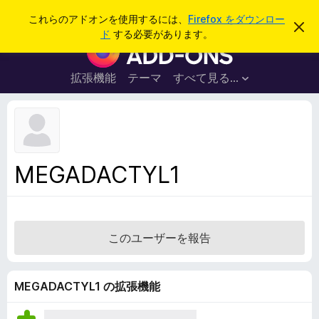
検
ログイン
これらのアドオンを使用するには、
Firefox をダウンロー
こ
索
ド
する必要があります。
の
F
お
i
知
ら
r
拡張機能
テーマ
すべて見る...
せ
e
を
閉
f
じ
o
る
x
ブ
MEGADACTYL1
ラ
ウ
ザ
ー
このユーザーを報告
ア
ド
オ
MEGADACTYL1 の拡張機能
ン