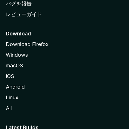
へ
バグを報告
レビューガイド
Download
Download Firefox
Windows
macOS
iOS
Android
Linux
All
Latest Builds