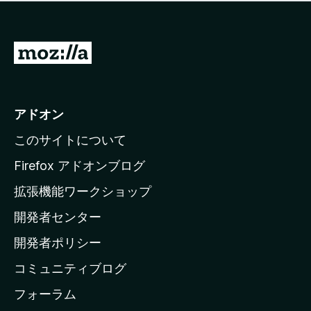
価
せ
さ
ん
れ
て
M
い
o
ま
z
せ
ん
i
アドオン
l
このサイトについて
l
a
Firefox アドオンブログ
の
拡張機能ワークショップ
ホ
開発者センター
ー
ム
開発者ポリシー
ペ
コミュニティブログ
ー
ジ
フォーラム