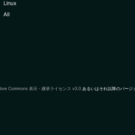
Linux
All
ative Commons 表示・継承ライセンス v3.0
あるいはそれ以降のバージ