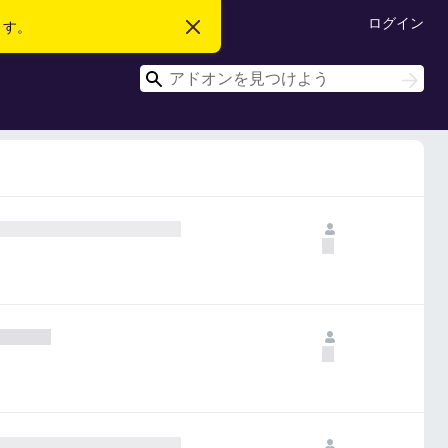
ログイン
ます。
こ
の
お
検
知
検
ら
索
索
せ
を
閉
じ
る