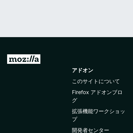
M
o
アドオン
z
このサイトについて
i
l
Firefox アドオンブロ
l
グ
a
拡張機能ワークショッ
の
プ
ホ
ー
開発者センター