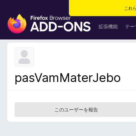
これ
F
i
拡張機能
テー
r
e
f
o
x
ブ
pasVamMaterJebo
ラ
ウ
ザ
ー
ア
このユーザーを報告
ド
オ
ン