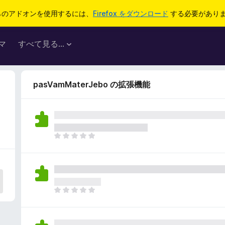
らのアドオンを使用するには、
Firefox をダウンロード
する必要があり
マ
すべて見る...
pasVamMaterJebo の拡張機能
ま
だ
評
価
さ
れ
ま
て
だ
い
評
ま
価