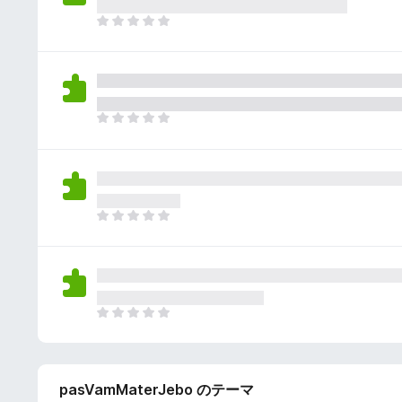
さ
ん
れ
ま
て
だ
い
評
ま
価
せ
さ
ん
れ
ま
て
だ
い
評
ま
価
せ
さ
ん
れ
ま
て
だ
い
評
ま
価
せ
さ
ん
れ
ま
て
だ
い
評
ま
価
せ
pasVamMaterJebo のテーマ
さ