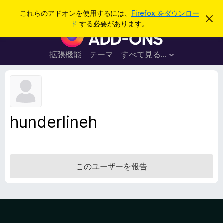
検
ログイン
これらのアドオンを使用するには、
Firefox をダウンロー
こ
索
ド
する必要があります。
の
F
お
i
知
ら
r
拡張機能
テーマ
すべて見る...
せ
e
を
閉
f
じ
o
る
x
ブ
hunderlineh
ラ
ウ
ザ
ー
このユーザーを報告
ア
ド
オ
ン