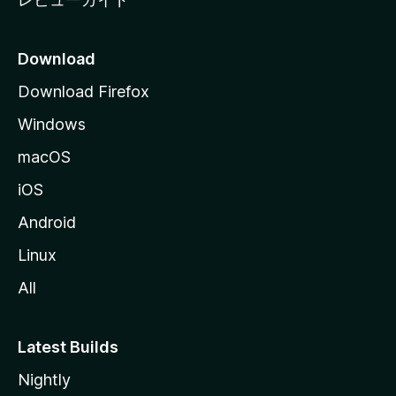
Download
Download Firefox
Windows
macOS
iOS
Android
Linux
All
Latest Builds
Nightly