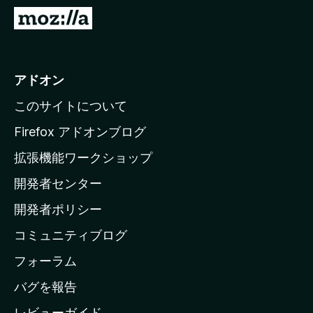
M
o
z
i
アドオン
l
このサイトについて
l
a
Firefox アドオンブログ
の
拡張機能ワークショップ
ホ
開発者センター
ー
ム
開発者ポリシー
ペ
コミュニティブログ
ー
ジ
フォーラム
へ
バグを報告
レビューガイド