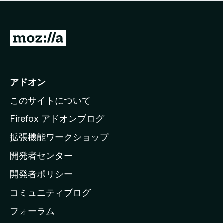
価
せ
さ
ん
れ
て
M
い
o
ま
z
せ
ん
i
アドオン
l
このサイトについて
l
a
Firefox アドオンブログ
の
拡張機能ワークショップ
ホ
開発者センター
ー
ム
開発者ポリシー
ペ
コミュニティブログ
ー
ジ
フォーラム