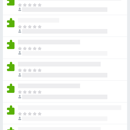
ま
だ
評
価
ま
さ
だ
れ
評
て
価
い
ま
さ
ま
だ
れ
せ
評
て
ん
価
い
ま
さ
ま
だ
れ
せ
評
て
ん
価
い
ま
さ
ま
だ
れ
せ
評
て
ん
価
い
ま
さ
ま
だ
れ
せ
評
て