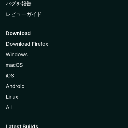
へ
バグを報告
レビューガイド
Download
Download Firefox
Windows
macOS
iOS
Android
Linux
All
Latest Builds