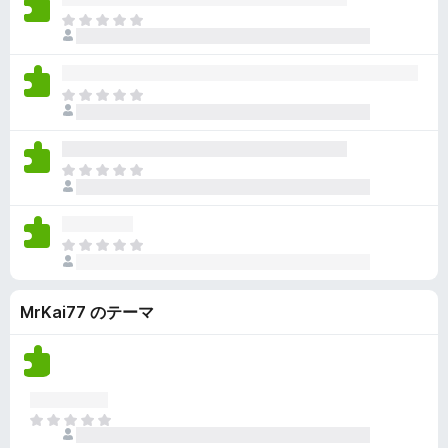
ん
価
い
ま
さ
ま
だ
れ
せ
評
て
ん
価
い
ま
さ
ま
だ
れ
せ
評
て
ん
価
い
ま
さ
ま
だ
れ
せ
評
て
ん
価
い
ま
さ
ま
だ
れ
せ
評
て
ん
MrKai77 のテーマ
価
い
さ
ま
れ
せ
て
ん
い
ま
ま
せ
だ