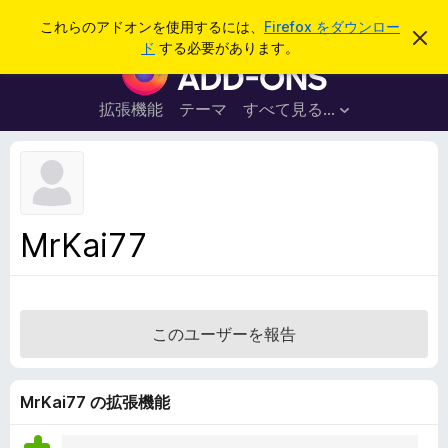
検
ログイン
これらのアドオンを使用するには、
Firefox をダウンロー
こ
索
ド
する必要があります。
の
F
お
i
知
ら
r
拡張機能
テーマ
すべて見る...
せ
e
を
閉
f
じ
o
る
x
ブ
MrKai77
ラ
ウ
ザ
ー
このユーザーを報告
ア
ド
オ
MrKai77 の拡張機能
ン