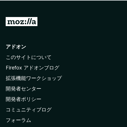
価
せ
さ
ん
れ
て
M
い
o
ま
z
せ
ん
i
アドオン
l
このサイトについて
l
a
Firefox アドオンブログ
の
拡張機能ワークショップ
ホ
開発者センター
ー
ム
開発者ポリシー
ペ
コミュニティブログ
ー
ジ
フォーラム