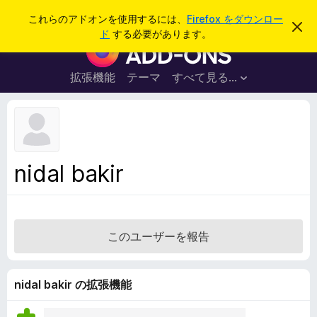
検
ログイン
これらのアドオンを使用するには、
Firefox をダウンロー
こ
索
ド
する必要があります。
の
F
お
i
知
ら
r
拡張機能
テーマ
すべて見る...
せ
e
を
閉
f
じ
o
る
x
ブ
nidal bakir
ラ
ウ
ザ
ー
このユーザーを報告
ア
ド
オ
nidal bakir の拡張機能
ン