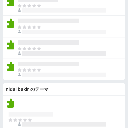
ん
価
い
ま
さ
ま
だ
れ
せ
評
て
ん
価
い
ま
さ
ま
だ
れ
せ
評
て
ん
価
い
ま
さ
ま
だ
れ
せ
評
て
ん
価
い
ま
さ
ま
だ
れ
せ
評
て
ん
nidal bakir のテーマ
価
い
さ
ま
れ
せ
て
ん
い
ま
ま
せ
だ