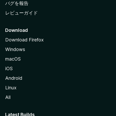
へ
バグを報告
レビューガイド
Download
Download Firefox
Windows
macOS
iOS
Android
Linux
All
Latest Builds