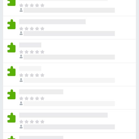
ま
だ
評
価
ま
さ
だ
れ
評
て
価
い
ま
さ
ま
だ
れ
せ
評
て
ん
価
い
ま
さ
ま
だ
れ
せ
評
て
ん
価
い
ま
さ
ま
だ
れ
せ
評
て
ん
価
い
ま
さ
ま
だ
れ
せ
評
て