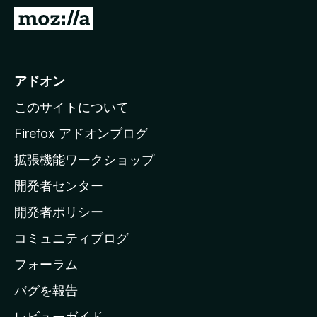
M
o
z
i
アドオン
l
このサイトについて
l
a
Firefox アドオンブログ
の
拡張機能ワークショップ
ホ
開発者センター
ー
ム
開発者ポリシー
ペ
コミュニティブログ
ー
ジ
フォーラム
へ
バグを報告
レビューガイド