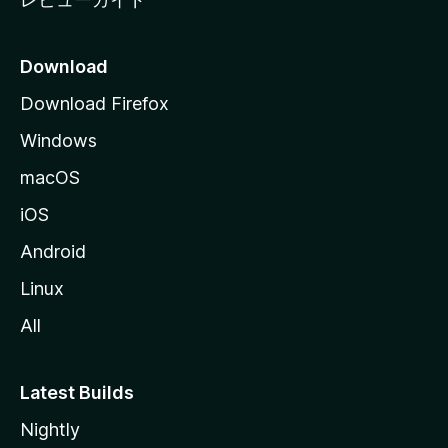
Download
Download Firefox
Windows
macOS
iOS
Android
Linux
All
Latest Builds
Nightly