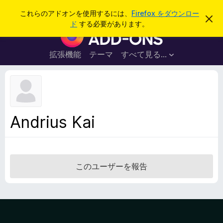
検
ログイン
これらのアドオンを使用するには、
Firefox をダウンロー
こ
索
ド
する必要があります。
の
F
お
i
知
ら
r
拡張機能
テーマ
すべて見る...
せ
e
を
閉
f
じ
o
る
x
ブ
Andrius Kai
ラ
ウ
ザ
ー
このユーザーを報告
ア
ド
オ
ン