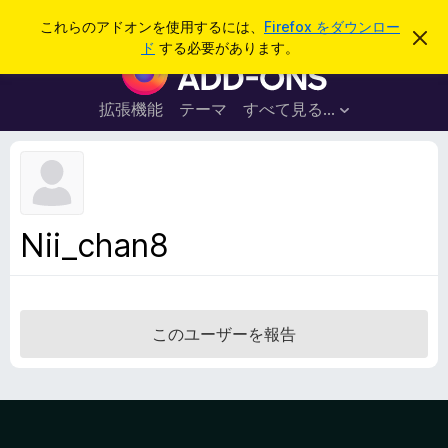
検
ログイン
これらのアドオンを使用するには、
Firefox をダウンロー
こ
索
ド
する必要があります。
の
F
お
i
知
ら
r
拡張機能
テーマ
すべて見る...
せ
e
を
閉
f
じ
o
る
x
ブ
Nii_chan8
ラ
ウ
ザ
ー
このユーザーを報告
ア
ド
オ
ン