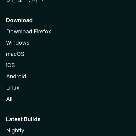
Download
Download Firefox
Windows
macOS
iOS
Android
Linux
All
Latest Builds
Nightly