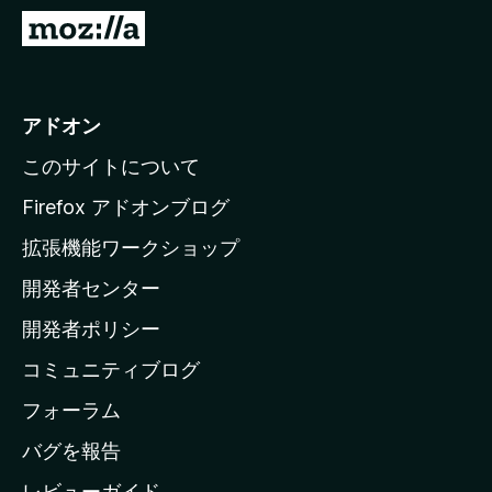
M
o
z
i
アドオン
l
このサイトについて
l
a
Firefox アドオンブログ
の
拡張機能ワークショップ
ホ
開発者センター
ー
ム
開発者ポリシー
ペ
コミュニティブログ
ー
ジ
フォーラム
へ
バグを報告
レビューガイド