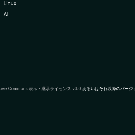
Linux
All
ative Commons 表示・継承ライセンス v3.0
あるいはそれ以降のバージ