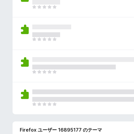
さ
ん
れ
ま
て
だ
い
評
ま
価
せ
さ
ん
れ
ま
て
だ
い
評
ま
価
せ
さ
ん
れ
ま
て
だ
い
評
ま
価
せ
さ
ん
れ
ま
て
だ
い
評
ま
価
せ
Firefox ユーザー 16895177 のテーマ
さ