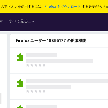
らのアドオンを使用するには、
Firefox をダウンロード
する必要があり
マ
すべて見る...
Firefox ユーザー 16895177 の拡張機能
ま
だ
評
価
さ
れ
ま
て
だ
い
評
ま
価