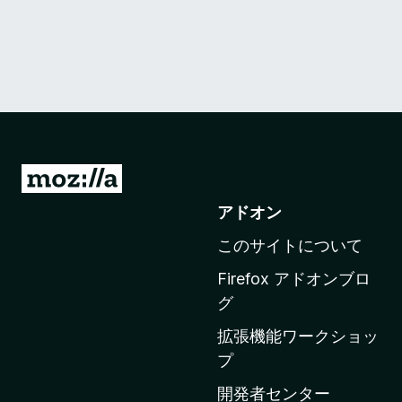
M
o
アドオン
z
このサイトについて
i
l
Firefox アドオンブロ
l
グ
a
拡張機能ワークショッ
の
プ
ホ
ー
開発者センター