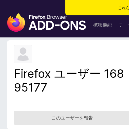
これ
F
i
拡張機能
テー
r
e
f
o
x
ブ
Firefox ユーザー 168
ラ
ウ
95177
ザ
ー
ア
ド
オ
このユーザーを報告
ン