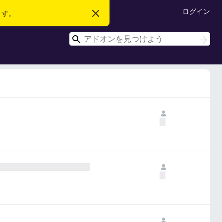
ログイン
ます。
こ
の
お
検
知
検
ら
索
索
せ
を
閉
じ
る