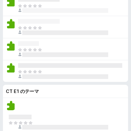
ん
価
い
ま
さ
ま
だ
れ
せ
評
て
ん
価
い
ま
さ
ま
だ
れ
せ
評
て
ん
価
い
ま
さ
ま
だ
れ
せ
評
て
ん
価
い
ま
さ
ま
だ
れ
せ
評
て
ん
CT E1 のテーマ
価
い
さ
ま
れ
せ
て
ん
い
ま
ま
せ
だ