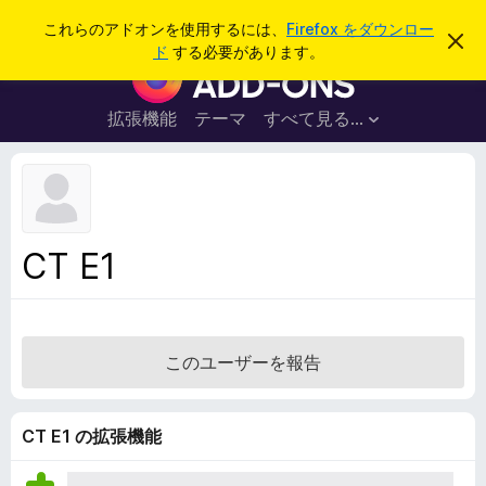
検
ログイン
これらのアドオンを使用するには、
Firefox をダウンロー
こ
索
ド
する必要があります。
の
F
お
i
知
ら
r
拡張機能
テーマ
すべて見る...
せ
e
を
閉
f
じ
o
る
x
ブ
CT E1
ラ
ウ
ザ
ー
このユーザーを報告
ア
ド
オ
CT E1 の拡張機能
ン