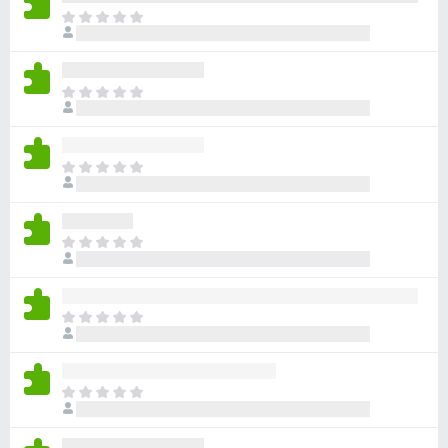
ま
だ
評
価
ま
さ
だ
れ
評
て
価
い
ま
さ
ま
だ
れ
せ
評
て
ん
価
い
ま
さ
ま
だ
れ
せ
評
て
ん
価
い
ま
さ
ま
だ
れ
せ
評
て
ん
価
い
ま
さ
ま
だ
れ
せ
評
て