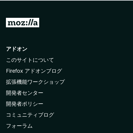
価
せ
さ
ん
れ
て
M
い
o
ま
z
せ
ん
i
アドオン
l
このサイトについて
l
a
Firefox アドオンブログ
の
拡張機能ワークショップ
ホ
開発者センター
ー
ム
開発者ポリシー
ペ
コミュニティブログ
ー
ジ
フォーラム