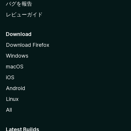
へ
バグを報告
レビューガイド
Download
Download Firefox
Windows
macOS
iOS
Android
Linux
All
Latest Builds