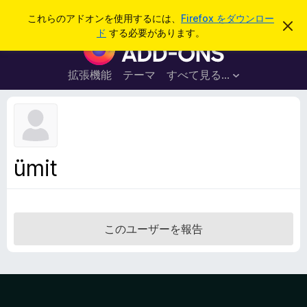
検
ログイン
これらのアドオンを使用するには、
Firefox をダウンロー
こ
索
ド
する必要があります。
の
F
お
i
知
ら
r
拡張機能
テーマ
すべて見る...
せ
e
を
閉
f
じ
o
る
x
ブ
ümit
ラ
ウ
ザ
ー
このユーザーを報告
ア
ド
オ
ン