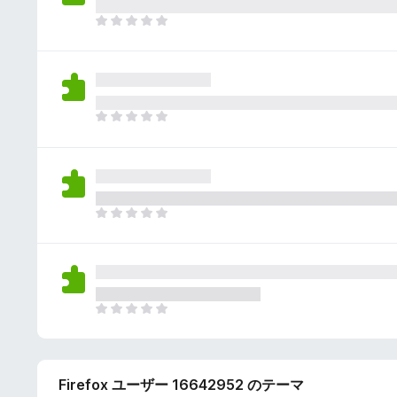
さ
ん
れ
ま
て
だ
い
評
ま
価
せ
さ
ん
れ
ま
て
だ
い
評
ま
価
せ
さ
ん
れ
ま
て
だ
い
評
ま
価
せ
さ
ん
れ
ま
て
だ
い
評
ま
価
せ
Firefox ユーザー 16642952 のテーマ
さ