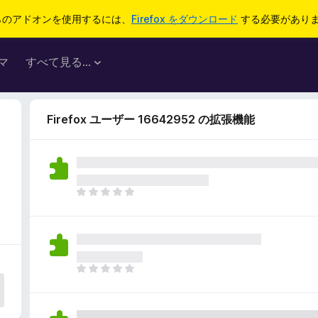
らのアドオンを使用するには、
Firefox をダウンロード
する必要があり
マ
すべて見る...
Firefox ユーザー 16642952 の拡張機能
ま
だ
評
価
さ
れ
ま
て
だ
い
評
ま
価