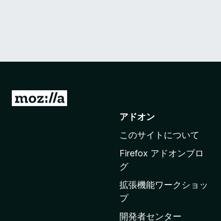
M
o
アドオン
z
このサイトについて
i
l
Firefox アドオンブロ
l
グ
a
拡張機能ワークショッ
の
プ
ホ
ー
開発者センター