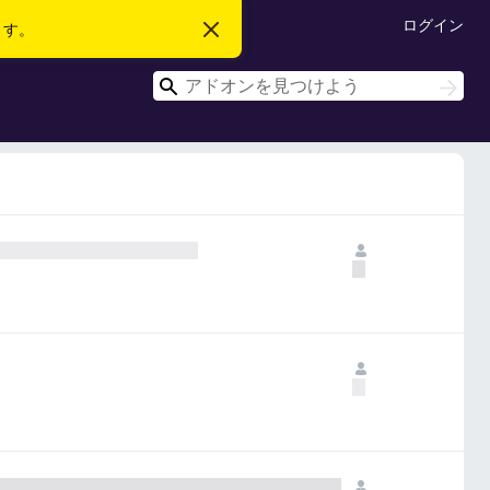
ログイン
ます。
こ
の
お
検
知
検
ら
索
索
せ
を
閉
じ
る