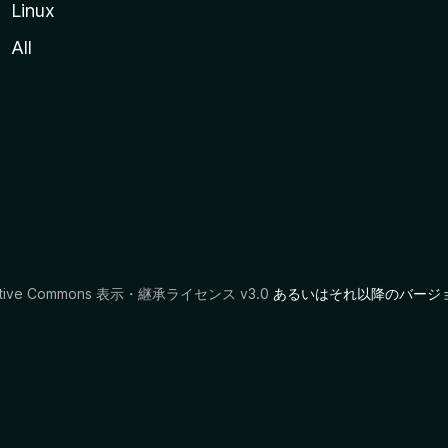
Linux
All
ative Commons 表示・継承ライセンス v3.0
あるいはそれ以降のバージ