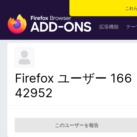
これ
F
i
拡張機能
テー
r
e
f
o
x
ブ
Firefox ユーザー 166
ラ
ウ
42952
ザ
ー
ア
ド
オ
このユーザーを報告
ン