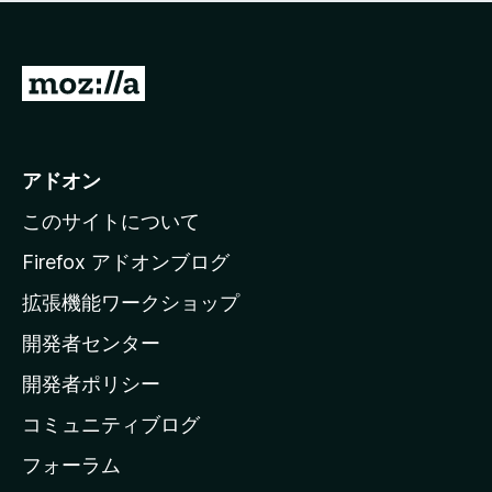
価
せ
さ
ん
れ
て
M
い
o
ま
z
せ
ん
i
アドオン
l
このサイトについて
l
a
Firefox アドオンブログ
の
拡張機能ワークショップ
ホ
開発者センター
ー
ム
開発者ポリシー
ペ
コミュニティブログ
ー
ジ
フォーラム