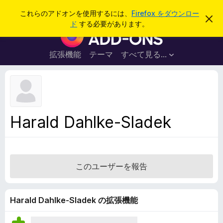
検
ログイン
これらのアドオンを使用するには、
Firefox をダウンロー
こ
索
ド
する必要があります。
の
F
お
i
知
ら
r
拡張機能
テーマ
すべて見る...
せ
e
を
閉
f
じ
o
る
x
ブ
Harald Dahlke-Sladek
ラ
ウ
ザ
ー
このユーザーを報告
ア
ド
オ
Harald Dahlke-Sladek の拡張機能
ン