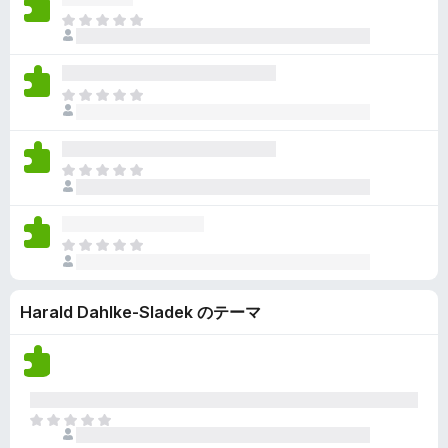
ん
価
い
ま
さ
ま
だ
れ
せ
評
て
ん
価
い
ま
さ
ま
だ
れ
せ
評
て
ん
価
い
ま
さ
ま
だ
れ
せ
評
て
ん
価
い
ま
さ
ま
だ
れ
せ
評
て
ん
Harald Dahlke-Sladek のテーマ
価
い
さ
ま
れ
せ
て
ん
い
ま
ま
せ
だ