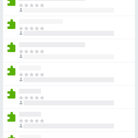
ま
だ
評
価
ま
さ
だ
れ
評
て
価
い
ま
さ
ま
だ
れ
せ
評
て
ん
価
い
ま
さ
ま
だ
れ
せ
評
て
ん
価
い
ま
さ
ま
だ
れ
せ
評
て
ん
価
い
ま
さ
ま
だ
れ
せ
評
て