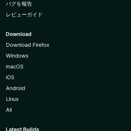
へ
バグを報告
レビューガイド
Download
Download Firefox
Windows
macOS
iOS
Android
Linux
All
Latest Builds