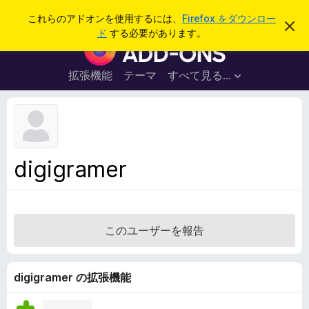
検
ログイン
これらのアドオンを使用するには、
Firefox をダウンロー
こ
索
ド
する必要があります。
の
F
お
i
知
ら
r
拡張機能
テーマ
すべて見る...
せ
e
を
閉
f
じ
o
る
x
ブ
digigramer
ラ
ウ
ザ
ー
このユーザーを報告
ア
ド
オ
digigramer の拡張機能
ン