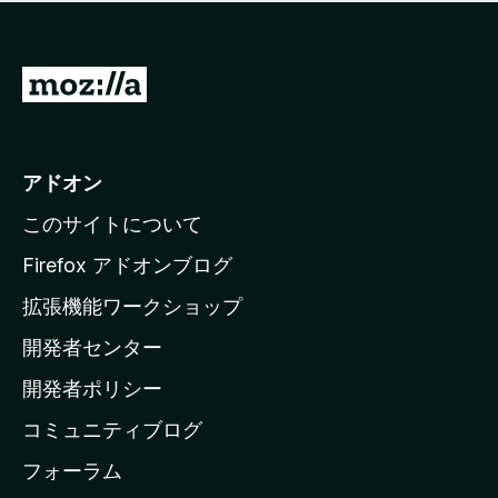
価
せ
さ
ん
れ
て
M
い
o
ま
z
せ
ん
i
アドオン
l
このサイトについて
l
a
Firefox アドオンブログ
の
拡張機能ワークショップ
ホ
開発者センター
ー
ム
開発者ポリシー
ペ
コミュニティブログ
ー
ジ
フォーラム