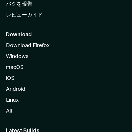
へ
バグを報告
レビューガイド
Download
Download Firefox
Windows
macOS
iOS
Android
Linux
All
Latest Builds