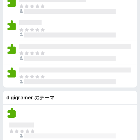
ん
価
い
ま
さ
ま
だ
れ
せ
評
て
ん
価
い
ま
さ
ま
だ
れ
せ
評
て
ん
価
い
ま
さ
ま
だ
れ
せ
評
て
ん
価
い
ま
さ
ま
だ
れ
せ
評
て
ん
digigramer のテーマ
価
い
さ
ま
れ
せ
て
ん
い
ま
ま
せ
だ