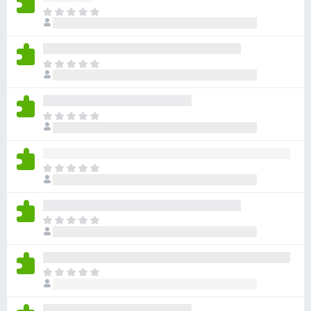
ま
だ
評
価
ま
さ
だ
れ
評
て
価
い
ま
さ
ま
だ
れ
せ
評
て
ん
価
い
ま
さ
ま
だ
れ
せ
評
て
ん
価
い
ま
さ
ま
だ
れ
せ
評
て
ん
価
い
ま
さ
ま
だ
れ
せ
評
て