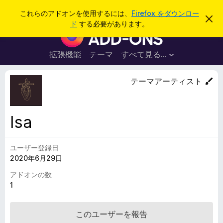
検
ログイン
これらのアドオンを使用するには、
Firefox をダウンロー
こ
索
ド
する必要があります。
の
F
お
i
知
ら
r
拡張機能
テーマ
すべて見る...
せ
e
を
閉
f
テーマアーティスト
じ
o
る
x
ブ
Isa
ラ
ウ
ユーザー登録日
ザ
2020年6月29日
ー
ア
アドオンの数
ド
1
オ
ン
このユーザーを報告