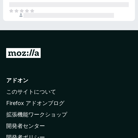
さ
ん
れ
ま
て
だ
い
評
ま
価
せ
さ
ん
れ
て
M
い
o
ま
z
せ
ん
i
アドオン
l
このサイトについて
l
a
Firefox アドオンブログ
の
拡張機能ワークショップ
ホ
開発者センター
ー
ム
開発者ポリシー