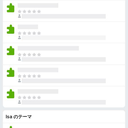
せ
評
て
ん
価
い
ま
さ
ま
だ
れ
せ
評
て
ん
価
い
ま
さ
ま
だ
れ
せ
評
て
ん
価
い
ま
さ
ま
だ
れ
せ
評
て
ん
価
い
ま
さ
ま
だ
れ
せ
評
て
ん
価
い
ま
さ
ま
だ
れ
せ
評
て
ん
Isa のテーマ
価
い
さ
ま