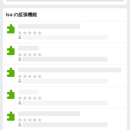
Isa の拡張機能
ま
だ
評
価
ま
さ
だ
れ
評
て
価
い
ま
さ
ま
だ
れ
せ
評
て
ん
価
い
ま
さ
ま
だ
れ
せ
評
て
ん
価
い
ま
さ
ま
だ
れ