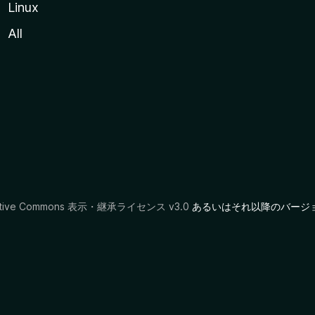
Linux
All
ative Commons 表示・継承ライセンス v3.0
あるいはそれ以降のバージ