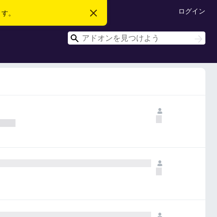
ログイン
ます。
こ
の
お
検
知
検
ら
索
索
せ
を
閉
じ
る