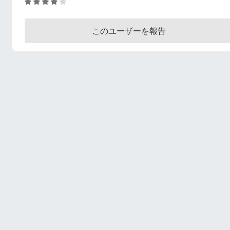
5
段
階
このユーザーを報告
中
3
.
8
の
評
価