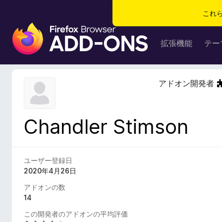
これ
F
i
拡張機能
テー
r
e
f
アドオン開発者
o
x
ブ
Chandler Stimson
ラ
ウ
ザ
ー
ユーザー登録日
ア
2020年4月26日
ド
アドオンの数
オ
14
ン
この開発者のアドオンの平均評価