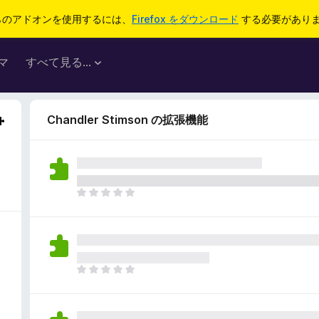
らのアドオンを使用するには、
Firefox をダウンロード
する必要があり
マ
すべて見る...
Chandler Stimson の拡張機能
ま
だ
評
価
さ
れ
ま
て
だ
い
評
ま
価