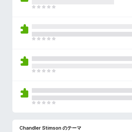
さ
ん
れ
ま
て
だ
い
評
ま
価
せ
さ
ん
れ
ま
て
だ
い
評
ま
価
せ
さ
ん
れ
ま
て
だ
い
評
ま
価
せ
さ
ん
れ
ま
て
だ
い
評
ま
価
せ
Chandler Stimson のテーマ
さ