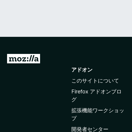
M
o
アドオン
z
このサイトについて
i
l
Firefox アドオンブロ
l
グ
a
拡張機能ワークショッ
の
プ
ホ
ー
開発者センター