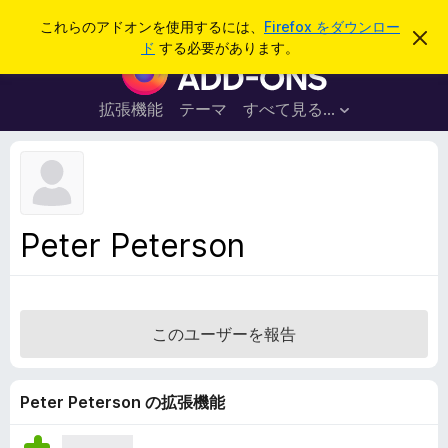
検
ログイン
これらのアドオンを使用するには、
Firefox をダウンロー
こ
索
ド
する必要があります。
の
F
お
i
知
ら
r
拡張機能
テーマ
すべて見る...
せ
e
を
閉
f
じ
o
る
x
ブ
Peter Peterson
ラ
ウ
ザ
ー
このユーザーを報告
ア
ド
オ
Peter Peterson の拡張機能
ン