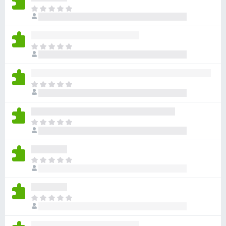
ま
だ
評
価
ま
さ
だ
れ
評
て
価
い
ま
さ
ま
だ
れ
せ
評
て
ん
価
い
ま
さ
ま
だ
れ
せ
評
て
ん
価
い
ま
さ
ま
だ
れ
せ
評
て
ん
価
い
ま
さ
ま
だ
れ
せ
評
て