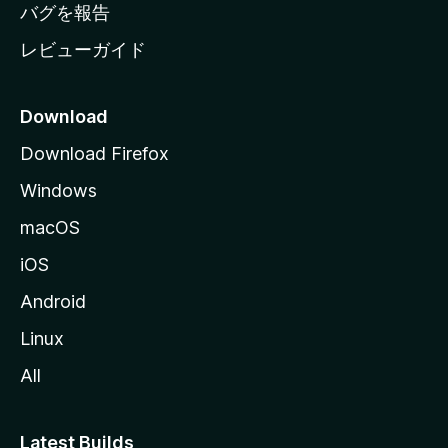
へ
バグを報告
レビューガイド
Download
Download Firefox
Windows
macOS
iOS
Android
Linux
All
Latest Builds