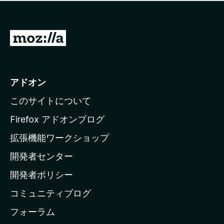
価
せ
さ
ん
れ
て
M
い
o
ま
z
せ
ん
i
アドオン
l
このサイトについて
l
a
Firefox アドオンブログ
の
拡張機能ワークショップ
ホ
開発者センター
ー
ム
開発者ポリシー
ペ
コミュニティブログ
ー
ジ
フォーラム