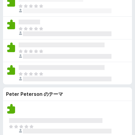
ん
価
い
ま
さ
ま
だ
れ
せ
評
て
ん
価
い
ま
さ
ま
だ
れ
せ
評
て
ん
価
い
ま
さ
ま
だ
れ
せ
評
て
ん
価
い
ま
さ
ま
だ
れ
せ
評
て
ん
Peter Peterson のテーマ
価
い
さ
ま
れ
せ
て
ん
い
ま
ま
せ
だ