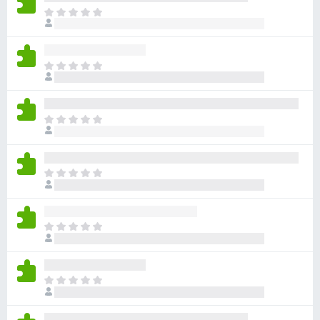
ま
だ
評
価
ま
さ
だ
れ
評
て
価
い
ま
さ
ま
だ
れ
せ
評
て
ん
価
い
ま
さ
ま
だ
れ
せ
評
て
ん
価
い
ま
さ
ま
だ
れ
せ
評
て
ん
価
い
ま
さ
ま
だ
れ
せ
評
て