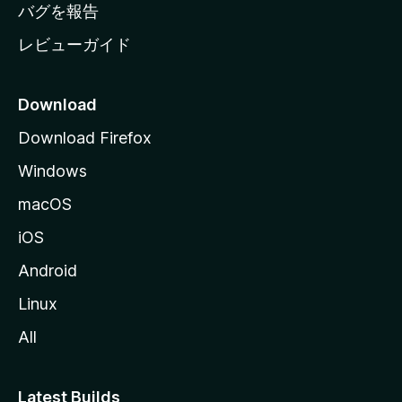
へ
バグを報告
レビューガイド
Download
Download Firefox
Windows
macOS
iOS
Android
Linux
All
Latest Builds