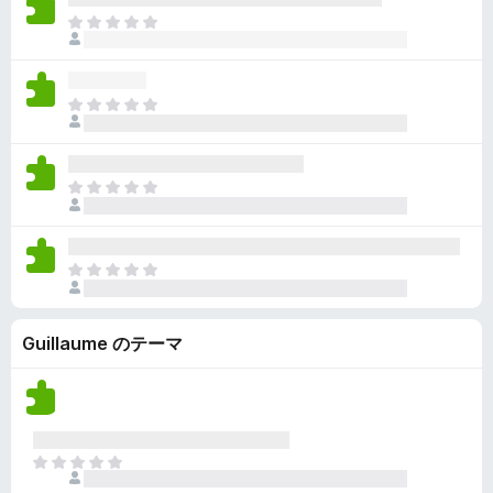
ん
価
い
ま
さ
ま
だ
れ
せ
評
て
ん
価
い
ま
さ
ま
だ
れ
せ
評
て
ん
価
い
ま
さ
ま
だ
れ
せ
評
て
ん
価
い
ま
さ
ま
だ
れ
せ
評
て
ん
Guillaume のテーマ
価
い
さ
ま
れ
せ
て
ん
い
ま
ま
せ
だ