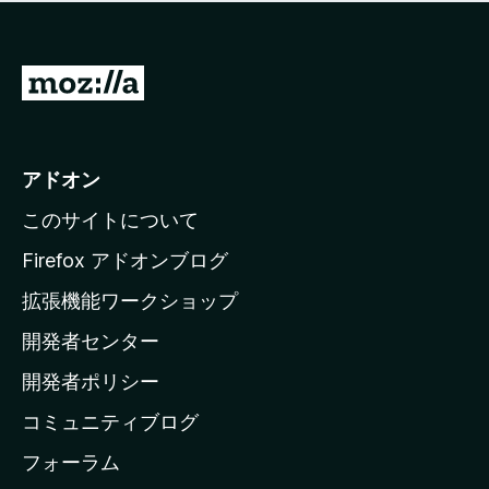
価
せ
さ
ん
れ
て
M
い
o
ま
z
せ
ん
i
アドオン
l
このサイトについて
l
a
Firefox アドオンブログ
の
拡張機能ワークショップ
ホ
開発者センター
ー
ム
開発者ポリシー
ペ
コミュニティブログ
ー
ジ
フォーラム