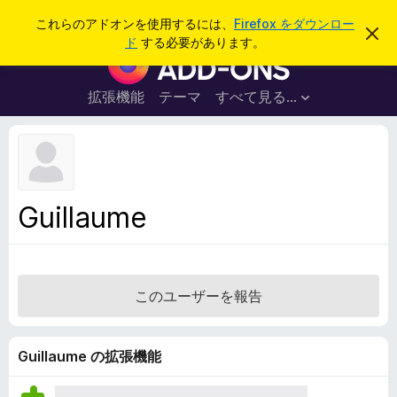
検
ログイン
これらのアドオンを使用するには、
Firefox をダウンロー
こ
索
ド
する必要があります。
の
F
お
i
知
ら
r
拡張機能
テーマ
すべて見る...
せ
e
を
閉
f
じ
o
る
x
ブ
Guillaume
ラ
ウ
ザ
ー
このユーザーを報告
ア
ド
オ
Guillaume の拡張機能
ン