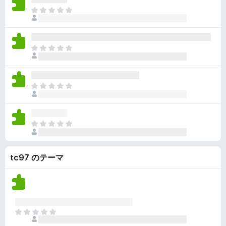
ん
価
い
ま
さ
ま
だ
れ
せ
評
て
ん
価
い
ま
さ
ま
だ
れ
せ
評
て
ん
価
い
ま
さ
ま
だ
れ
せ
評
て
ん
価
い
ま
さ
ま
だ
れ
せ
評
て
ん
tc97 のテーマ
価
い
さ
ま
れ
せ
て
ん
い
ま
ま
せ
だ