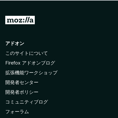
価
せ
さ
ん
れ
て
M
い
o
ま
z
せ
ん
i
アドオン
l
このサイトについて
l
a
Firefox アドオンブログ
の
拡張機能ワークショップ
ホ
開発者センター
ー
ム
開発者ポリシー
ペ
コミュニティブログ
ー
ジ
フォーラム