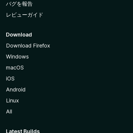
へ
バグを報告
レビューガイド
Download
Download Firefox
Windows
macOS
iOS
Android
Linux
All
Latest Builds