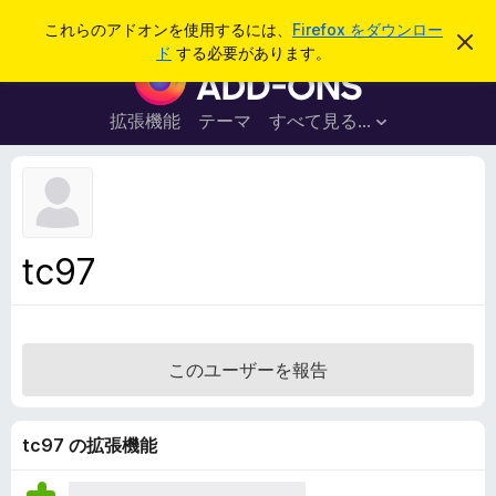
検
ログイン
これらのアドオンを使用するには、
Firefox をダウンロー
こ
索
ド
する必要があります。
の
F
お
i
知
ら
r
拡張機能
テーマ
すべて見る...
せ
e
を
閉
f
じ
o
る
x
ブ
tc97
ラ
ウ
ザ
ー
このユーザーを報告
ア
ド
オ
tc97 の拡張機能
ン