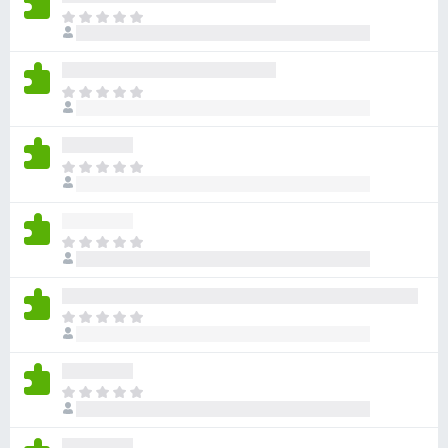
ま
だ
評
価
ま
さ
だ
れ
評
て
価
い
ま
さ
ま
だ
れ
せ
評
て
ん
価
い
ま
さ
ま
だ
れ
せ
評
て
ん
価
い
ま
さ
ま
だ
れ
せ
評
て
ん
価
い
ま
さ
ま
だ
れ
せ
評
て