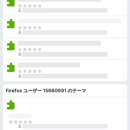
ん
価
い
ま
さ
ま
だ
れ
せ
評
て
ん
価
い
ま
さ
ま
だ
れ
せ
評
て
ん
価
い
ま
さ
ま
だ
れ
せ
評
て
ん
価
い
ま
さ
ま
だ
れ
せ
評
て
ん
Firefox ユーザー 15680691 のテーマ
価
い
さ
ま
れ
せ
て
ん
い
ま
ま
せ
だ