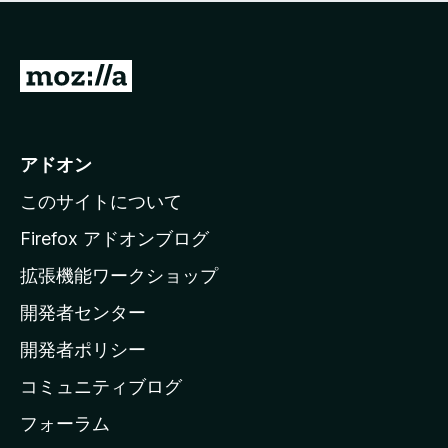
価
せ
さ
ん
れ
て
M
い
o
ま
z
せ
ん
i
アドオン
l
このサイトについて
l
a
Firefox アドオンブログ
の
拡張機能ワークショップ
ホ
開発者センター
ー
ム
開発者ポリシー
ペ
コミュニティブログ
ー
ジ
フォーラム