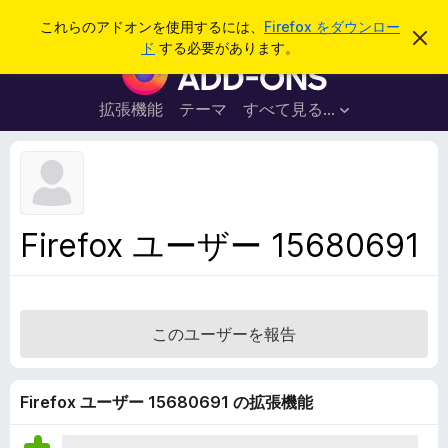
検
ログイン
これらのアドオンを使用するには、
Firefox をダウンロー
こ
索
ド
する必要があります。
の
F
お
i
知
ら
r
拡張機能
テーマ
すべて見る...
せ
e
を
閉
f
じ
o
る
x
ブ
Firefox ユーザー 15680691
ラ
ウ
ザ
ー
このユーザーを報告
ア
ド
オ
Firefox ユーザー 15680691 の拡張機能
ン