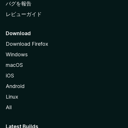
へ
バグを報告
レビューガイド
Download
Download Firefox
Windows
macOS
iOS
Android
Linux
All
Latest Builds