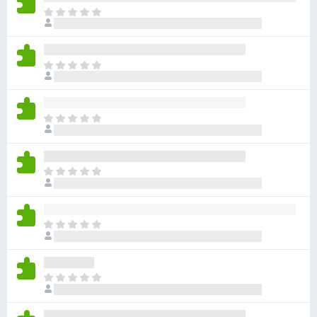
ま
だ
評
価
ま
さ
だ
れ
評
て
価
い
ま
さ
ま
だ
れ
せ
評
て
ん
価
い
ま
さ
ま
だ
れ
せ
評
て
ん
価
い
ま
さ
ま
だ
れ
せ
評
て
ん
価
い
ま
さ
ま
だ
れ
せ
評
て