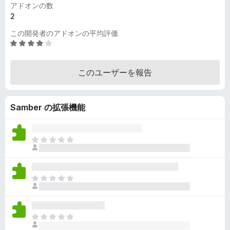
アドオンの数
2
この開発者のアドオンの平均評価
5
段
階
このユーザーを報告
中
4
.
Samber の拡張機能
2
の
評
価
ま
だ
評
価
ま
さ
だ
れ
評
て
価
い
ま
さ
ま
だ