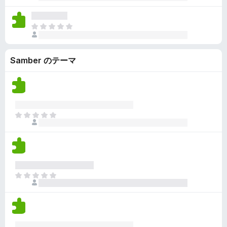
だ
れ
せ
評
て
ん
価
い
ま
さ
ま
だ
れ
せ
評
て
ん
Samber のテーマ
価
い
さ
ま
れ
せ
て
ん
い
ま
ま
せ
だ
ん
評
価
さ
れ
ま
て
だ
い
評
ま
価
せ
さ
ん