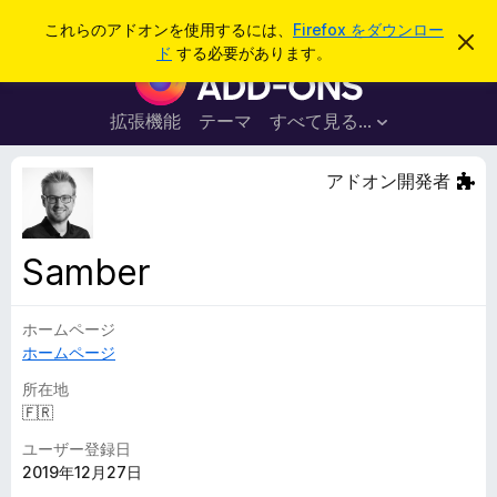
検
ログイン
これらのアドオンを使用するには、
Firefox をダウンロー
こ
索
ド
する必要があります。
の
F
お
i
知
ら
r
拡張機能
テーマ
すべて見る...
せ
e
を
閉
f
アドオン開発者
じ
o
る
x
ブ
Samber
ラ
ウ
ホームページ
ザ
ホームページ
ー
ア
所在地
ド
🇫🇷
オ
ユーザー登録日
ン
2019年12月27日