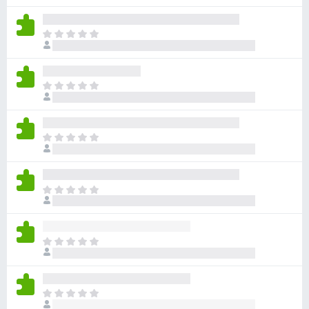
れ
せ
評
て
ん
価
い
ま
さ
ま
だ
れ
せ
評
て
ん
価
い
ま
さ
ま
だ
れ
せ
評
て
ん
価
い
ま
さ
ま
だ
れ
せ
評
て
ん
価
い
ま
さ
ま
だ
れ
せ
評
て
ん
価
い
ま
さ
ま
だ
れ
せ
評
て
ん
価
い
ま
さ
ま