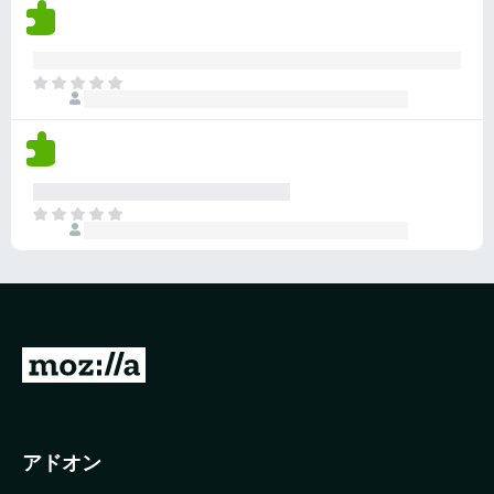
評
ま
価
せ
さ
ん
れ
ま
て
だ
い
評
ま
価
せ
さ
ん
れ
ま
て
だ
い
評
ま
価
せ
さ
ん
れ
て
M
い
o
ま
z
せ
ん
i
アドオン
l