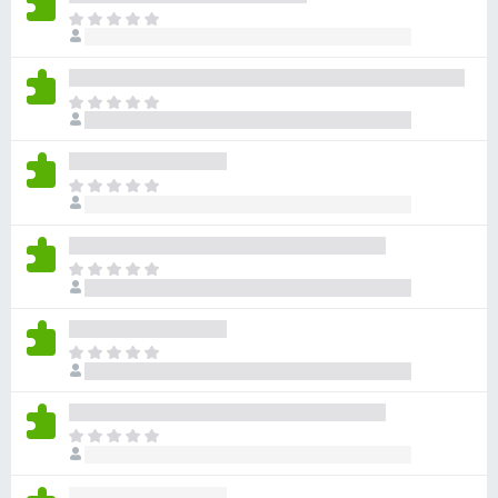
ま
だ
評
価
ま
さ
だ
れ
評
て
価
い
ま
さ
ま
だ
れ
せ
評
て
ん
価
い
ま
さ
ま
だ
れ
せ
評
て
ん
価
い
ま
さ
ま
だ
れ
せ
評
て
ん
価
い
ま
さ
ま
だ
れ
せ
評
て