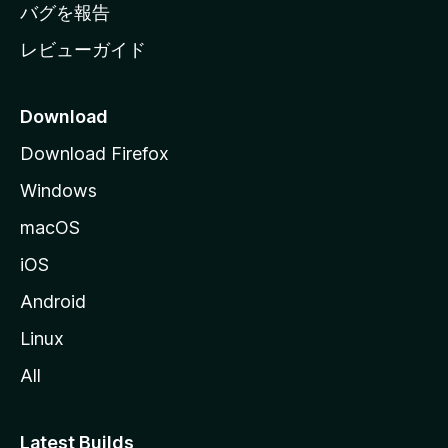
へ
バグを報告
レビューガイド
Download
Download Firefox
Windows
macOS
iOS
Android
Linux
All
Latest Builds