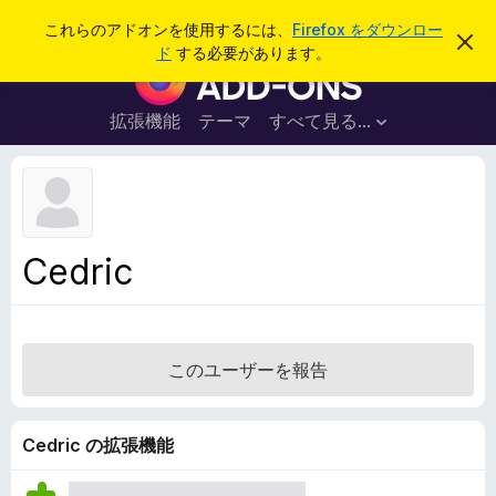
検
ログイン
これらのアドオンを使用するには、
Firefox をダウンロー
こ
索
ド
する必要があります。
の
F
お
i
知
ら
r
拡張機能
テーマ
すべて見る...
せ
e
を
閉
f
じ
o
る
x
ブ
Cedric
ラ
ウ
ザ
ー
このユーザーを報告
ア
ド
オ
Cedric の拡張機能
ン