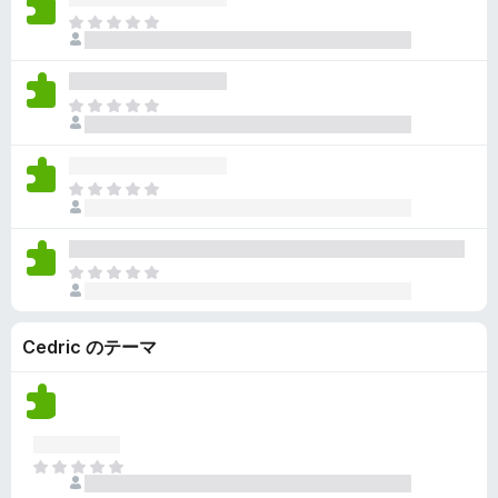
ん
価
い
ま
さ
ま
だ
れ
せ
評
て
ん
価
い
ま
さ
ま
だ
れ
せ
評
て
ん
価
い
ま
さ
ま
だ
れ
せ
評
て
ん
価
い
ま
さ
ま
だ
れ
せ
評
て
ん
Cedric のテーマ
価
い
さ
ま
れ
せ
て
ん
い
ま
ま
せ
だ