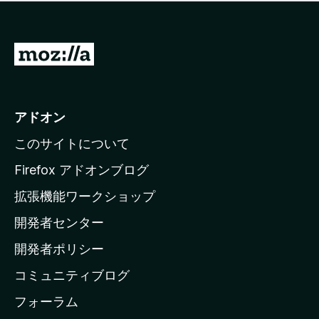
価
せ
さ
ん
れ
て
M
い
o
ま
z
せ
ん
i
アドオン
l
このサイトについて
l
a
Firefox アドオンブログ
の
拡張機能ワークショップ
ホ
開発者センター
ー
ム
開発者ポリシー
ペ
コミュニティブログ
ー
ジ
フォーラム