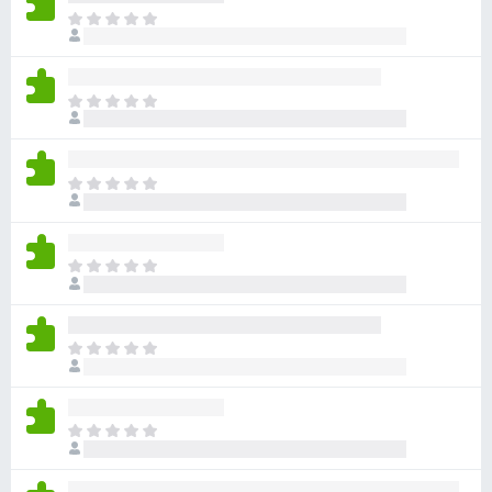
ま
だ
評
価
ま
さ
だ
れ
評
て
価
い
ま
さ
ま
だ
れ
せ
評
て
ん
価
い
ま
さ
ま
だ
れ
せ
評
て
ん
価
い
ま
さ
ま
だ
れ
せ
評
て
ん
価
い
ま
さ
ま
だ
れ
せ
評
て