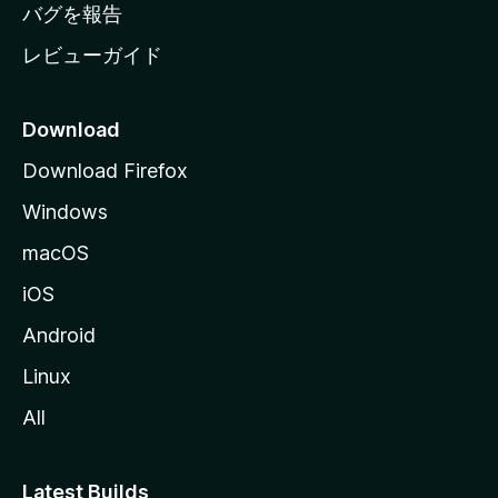
へ
バグを報告
レビューガイド
Download
Download Firefox
Windows
macOS
iOS
Android
Linux
All
Latest Builds