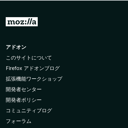
価
せ
さ
ん
れ
て
M
い
o
ま
z
せ
ん
i
アドオン
l
このサイトについて
l
a
Firefox アドオンブログ
の
拡張機能ワークショップ
ホ
開発者センター
ー
ム
開発者ポリシー
ペ
コミュニティブログ
ー
ジ
フォーラム