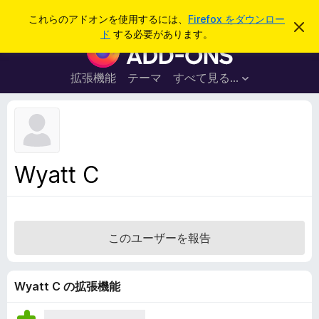
検
ログイン
これらのアドオンを使用するには、
Firefox をダウンロー
こ
索
ド
する必要があります。
の
F
お
i
知
ら
r
拡張機能
テーマ
すべて見る...
せ
e
を
閉
f
じ
o
る
x
ブ
Wyatt C
ラ
ウ
ザ
ー
このユーザーを報告
ア
ド
オ
Wyatt C の拡張機能
ン