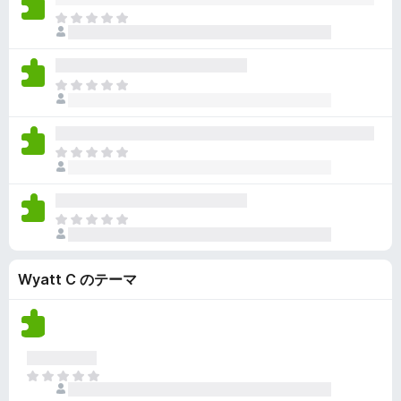
ん
価
い
ま
さ
ま
だ
れ
せ
評
て
ん
価
い
ま
さ
ま
だ
れ
せ
評
て
ん
価
い
ま
さ
ま
だ
れ
せ
評
て
ん
価
い
ま
さ
ま
だ
れ
せ
評
て
ん
Wyatt C のテーマ
価
い
さ
ま
れ
せ
て
ん
い
ま
ま
せ
だ